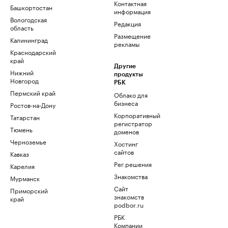
Контактная
Башкортостан
информация
Вологодская
Редакция
область
Размещение
Калининград
рекламы
Краснодарский
край
Другие
Нижний
продукты
Новгород
РБК
Пермский край
Облако для
бизнеса
Ростов-на-Дону
Корпоративный
Татарстан
регистратор
Тюмень
доменов
Черноземье
Хостинг
сайтов
Кавказ
Рег.решения
Карелия
Знакомства
Мурманск
Сайт
Приморский
знакомств
край
podbor.ru
РБК
Компании