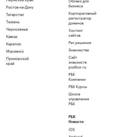
Облако для
бизнеса
Ростов-на-Дону
Корпоративный
Татарстан
регистратор
Тюмень
доменов
Черноземье
Хостинг
сайтов
Кавказ
Рег.решения
Карелия
Знакомства
Мурманск
Сайт
Приморский
знакомств
край
podbor.ru
РБК
Компании
РБК Курсы
Школа
управления
РБК
РБК
Новости
iOS
Android