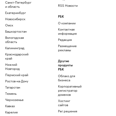
Санкт-Петербург
RSS Новости
и область
Екатеринбург
РБК
Новосибирск
О компании
Омск
Контактная
Башкортостан
информация
Вологодская
Редакция
область
Размещение
Калининград
рекламы
Краснодарский
край
Другие
Нижний
продукты
Новгород
РБК
Пермский край
Облако для
бизнеса
Ростов-на-Дону
Корпоративный
Татарстан
регистратор
Тюмень
доменов
Черноземье
Хостинг
сайтов
Кавказ
Рег.решения
Карелия