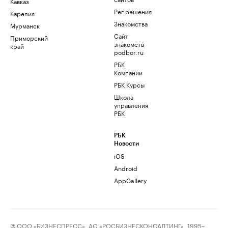
Кавказ
Рег.решения
Карелия
Знакомства
Мурманск
Сайт
Приморский
знакомств
край
podbor.ru
РБК
Компании
РБК Курсы
Школа
управления
РБК
РБК
Новости
iOS
Android
AppGallery
© ООО «БИЗНЕСПРЕСС», АО «РОСБИЗНЕСКОНСАЛТИНГ», 1995–