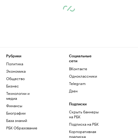
Рубрики
Социальные
сети
Политика
ВКонтакте
Экономика
Одноклассники
Общество
Telegram
Бизнес
Дзен
Технологии и
медиа
Финансы
Подписки
Скрыть баннеры
Биографии
на РБК
База знаний
Подписка на РБК
РБК Образование
Корпоративная
подписка