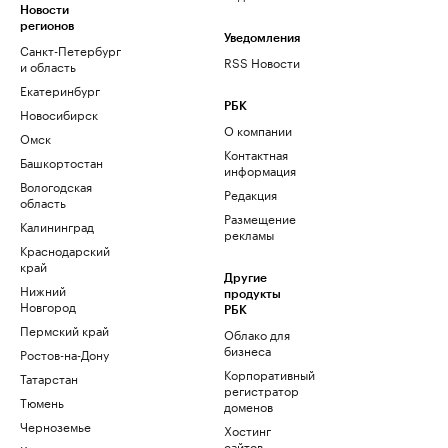
Новости
регионов
Уведомления
Санкт-Петербург
RSS Новости
и область
Екатеринбург
РБК
Новосибирск
О компании
Омск
Контактная
Башкортостан
информация
Вологодская
Редакция
область
Размещение
Калининград
рекламы
Краснодарский
край
Другие
Нижний
продукты
Новгород
РБК
Пермский край
Облако для
бизнеса
Ростов-на-Дону
Корпоративный
Татарстан
регистратор
Тюмень
доменов
Черноземье
Хостинг
сайтов