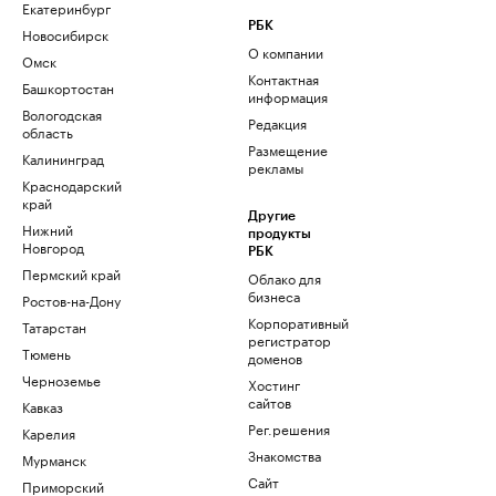
Екатеринбург
РБК
Новосибирск
О компании
Омск
Контактная
Башкортостан
информация
Вологодская
Редакция
область
Размещение
Калининград
рекламы
Краснодарский
край
Другие
Нижний
продукты
Новгород
РБК
Пермский край
Облако для
бизнеса
Ростов-на-Дону
Корпоративный
Татарстан
регистратор
Тюмень
доменов
Черноземье
Хостинг
сайтов
Кавказ
Рег.решения
Карелия
Знакомства
Мурманск
Сайт
Приморский