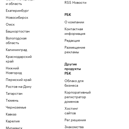
RSS Новости
и область
Екатеринбург
РБК
Новосибирск
О компании
Омск
Контактная
Башкортостан
информация
Вологодская
Редакция
область
Размещение
Калининград
рекламы
Краснодарский
край
Другие
Нижний
продукты
Новгород
РБК
Пермский край
Облако для
бизнеса
Ростов-на-Дону
Корпоративный
Татарстан
регистратор
Тюмень
доменов
Черноземье
Хостинг
сайтов
Кавказ
Рег.решения
Карелия
Знакомства
Мурманск