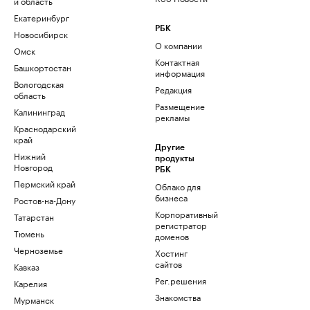
и область
Екатеринбург
РБК
Новосибирск
О компании
Омск
Контактная
Башкортостан
информация
Вологодская
Редакция
область
Размещение
Калининград
рекламы
Краснодарский
край
Другие
Нижний
продукты
Новгород
РБК
Пермский край
Облако для
бизнеса
Ростов-на-Дону
Корпоративный
Татарстан
регистратор
Тюмень
доменов
Черноземье
Хостинг
сайтов
Кавказ
Рег.решения
Карелия
Знакомства
Мурманск