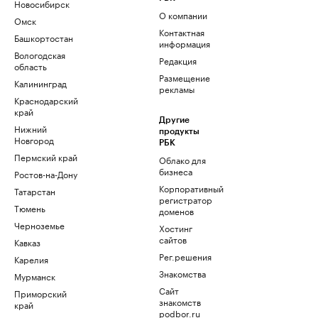
Новосибирск
О компании
Омск
Контактная
Башкортостан
информация
Вологодская
Редакция
область
Размещение
Калининград
рекламы
Краснодарский
край
Другие
Нижний
продукты
Новгород
РБК
Пермский край
Облако для
бизнеса
Ростов-на-Дону
Корпоративный
Татарстан
регистратор
Тюмень
доменов
Черноземье
Хостинг
сайтов
Кавказ
Рег.решения
Карелия
Знакомства
Мурманск
Сайт
Приморский
знакомств
край
podbor.ru