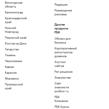
Вологодская
Редакция
область
Размещение
Калининград
рекламы
Краснодарский
край
Другие
Нижний
продукты
Новгород
РБК
Пермский край
Облако для
бизнеса
Ростов-на-Дону
Корпоративный
Татарстан
регистратор
Тюмень
доменов
Черноземье
Хостинг
сайтов
Кавказ
Рег.решения
Карелия
Знакомства
Мурманск
Сайт
Приморский
знакомств
край
podbor.ru
РБК
Компании
РБК Курсы