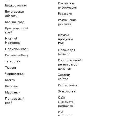
Контактная
Башкортостан
информация
Вологодская
Редакция
область
Размещение
Калининград
рекламы
Краснодарский
край
Другие
Нижний
продукты
Новгород
РБК
Пермский край
Облако для
бизнеса
Ростов-на-Дону
Корпоративный
Татарстан
регистратор
Тюмень
доменов
Черноземье
Хостинг
сайтов
Кавказ
Рег.решения
Карелия
Знакомства
Мурманск
Сайт
Приморский
знакомств
край
podbor.ru
РБК
Компании