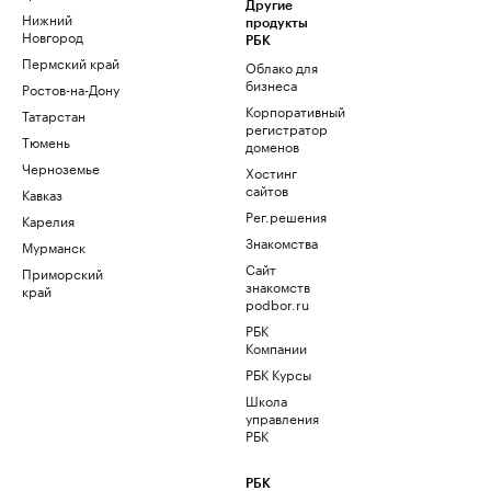
Другие
Нижний
продукты
Новгород
РБК
Пермский край
Облако для
бизнеса
Ростов-на-Дону
Корпоративный
Татарстан
регистратор
Тюмень
доменов
Черноземье
Хостинг
сайтов
Кавказ
Рег.решения
Карелия
Знакомства
Мурманск
Сайт
Приморский
знакомств
край
podbor.ru
РБК
Компании
РБК Курсы
Школа
управления
РБК
РБК