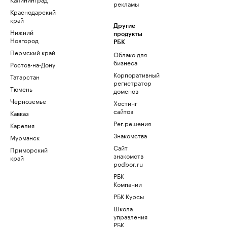
рекламы
Краснодарский
край
Другие
Нижний
продукты
Новгород
РБК
Пермский край
Облако для
бизнеса
Ростов-на-Дону
Корпоративный
Татарстан
регистратор
Тюмень
доменов
Черноземье
Хостинг
сайтов
Кавказ
Рег.решения
Карелия
Знакомства
Мурманск
Сайт
Приморский
знакомств
край
podbor.ru
РБК
Компании
РБК Курсы
Школа
управления
РБК