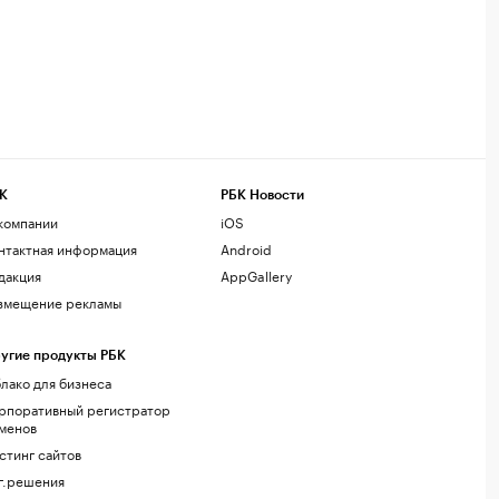
К
РБК Новости
компании
iOS
нтактная информация
Android
дакция
AppGallery
змещение рекламы
угие продукты РБК
лако для бизнеса
рпоративный регистратор
менов
стинг сайтов
г.решения