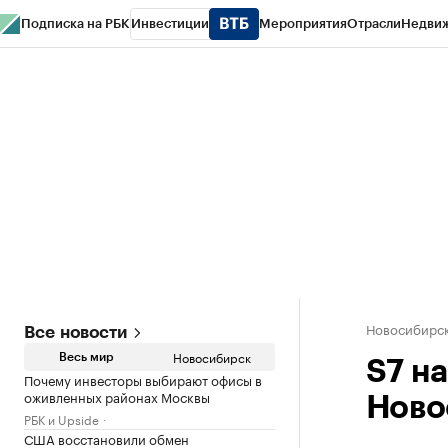
Подписка на РБК
Инвестиции
Мероприятия
Отрасли
Недви
РБК Курсы
РБК Life
Тренды
Визионеры
Национальные проекты
Горо
Спецпроекты СПб
Конференции СПб
Спецпроекты
Проверка конт
Новосибирс
Все новости
Новосибирск
Весь мир
S7 н
Почему инвесторы выбирают офисы в
оживленных районах Москвы
Ново
РБК и Upside
США восстановили обмен