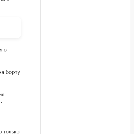
его
,
на борту
ия
-
о только