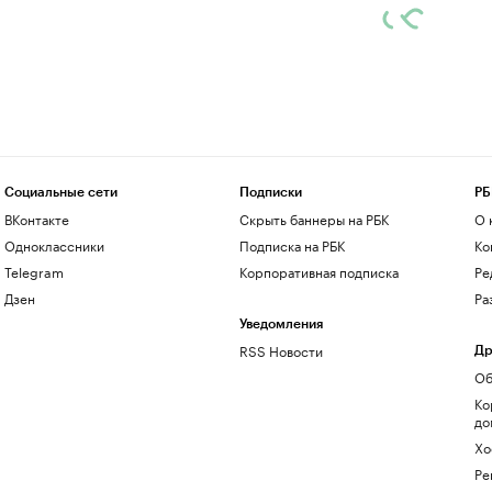
Социальные сети
Подписки
РБ
ВКонтакте
Скрыть баннеры на РБК
О 
Одноклассники
Подписка на РБК
Ко
Telegram
Корпоративная подписка
Ре
Дзен
Ра
Уведомления
RSS Новости
Др
Об
Ко
до
Хо
Ре