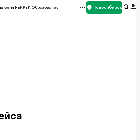
Новосибирск
вления РБК
РБК Образование
редитные рейтинги
Франшизы
Газета
ок наличной валюты
ейса