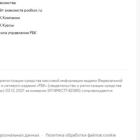
акомства
йт знакомств podbor.ru
К Компании
К Курсы
ола управления РБК
регистрации средства массовой информации выдано Федеральной
и сетевого издания «РБК» (свидетельство о регистрации средства
ор) 03.12.2021 за номером ЭЛ №ФС77-82385) сопровождаются
ерсональных данных
Политика обработки файлов cookie
·