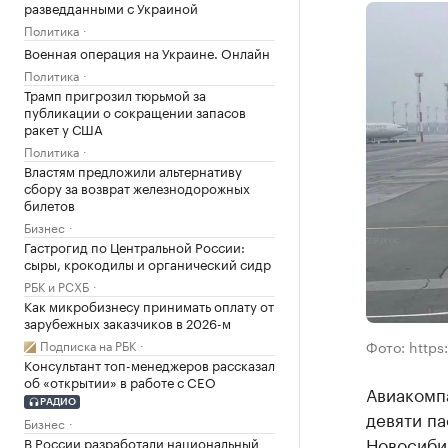
разведданными с Украиной
Политика
Военная операция на Украине. Онлайн
Политика
Трамп пригрозил тюрьмой за
публикации о сокращении запасов
ракет у США
Политика
Властям предложили альтернативу
сбору за возврат железнодорожных
билетов
Бизнес
Гастрогид по Центральной России:
сыры, крокодилы и органический сидр
РБК и РСХБ
Как микробизнесу принимать оплату от
зарубежных заказчиков в 2026-м
Подписка на РБК
Фото: https:
Консультант топ-менеджеров рассказал
об «открытии» в работе с CEO
Авиакомп
РАДИО
девяти п
Бизнес
Новосиби
В России разработали национальный