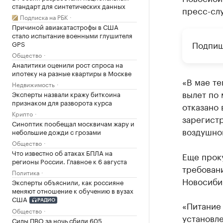
стандарт для синтетических данных
пресс-сл
Подписка на РБК
Причиной авиакатастрофы в США
стало испытание военными глушителя
Подпиш
GPS
Общество
Аналитики оценили рост спроса на
ипотеку на разные квартиры в Москве
«В мае т
Недвижимость
вылет по
Эксперты назвали кражу биткоина
признаком для разворота курса
отказано 
Крипто
зарегист
Синоптик пообещал москвичам жару и
воздушно
небольшие дожди с грозами
Общество
Что известно об атаках БПЛА на
Еще проку
регионы России. Главное к 6 августа
требован
Политика
Новосибир
Эксперты объяснили, как россияне
меняют отношение к обучению в вузах
США
РАДИО
«Питание
Общество
установле
Силы ПВО за ночь сбили 605