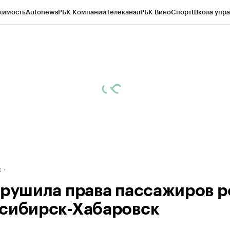
жимость
Autonews
РБК Компании
Телеканал
РБК Вино
Спорт
Школа упра
д
Стиль
Крипто
РБК Бизнес-среда
Дискуссионный клуб
Исследования
К
рагентов
Политика
Экономика
Бизнес
Технологии и медиа
Финансы
Рын
к
арушила права пассажиров р
сибирск-Хабаровск