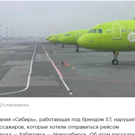
//t.me/zstproc
ания «Сибирь», работающая под брендом S7, нарушил
ассажиров, которые хотели отправиться рейсом
рска — Хабаровск — Новосибирск. Об этом рассказа