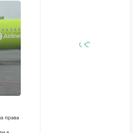
а права
ли в