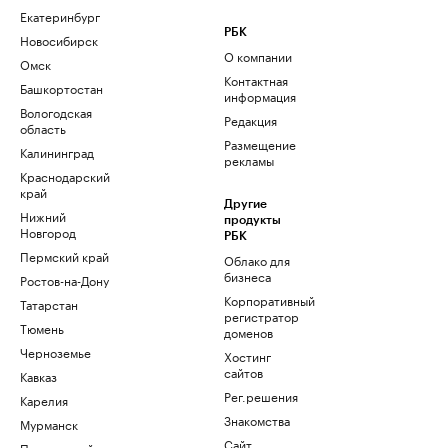
Екатеринбург
РБК
Новосибирск
О компании
Омск
Контактная
Башкортостан
информация
Вологодская
Редакция
область
Размещение
Калининград
рекламы
Краснодарский
край
Другие
Нижний
продукты
Новгород
РБК
Пермский край
Облако для
бизнеса
Ростов-на-Дону
Корпоративный
Татарстан
регистратор
Тюмень
доменов
Черноземье
Хостинг
сайтов
Кавказ
Рег.решения
Карелия
Знакомства
Мурманск
Сайт
Приморский