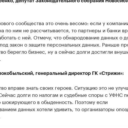
еенко, депутат Законодательного собрания Новосиб
ового сообщества это очень весомо: если у компани
на по ним не рассчитывается, то партнеры и банки вр
аботать с ней. Отмечу, что обнародование данных о д
под закон о защите персональных данных. Раньше пр
во берегло бизнес, ну а сейчас долги достигли внуш
.
локобыльский, генеральный директор ГК «Стрижи»:
о вправе знать своих героев. Ситуацию это не улуч
 Сейчас долги по налогам и судебные споры с УФНС 
то шокирующего в обыденность. Поэтому если
анием данных хотели удивить, то организаторы опоз
.