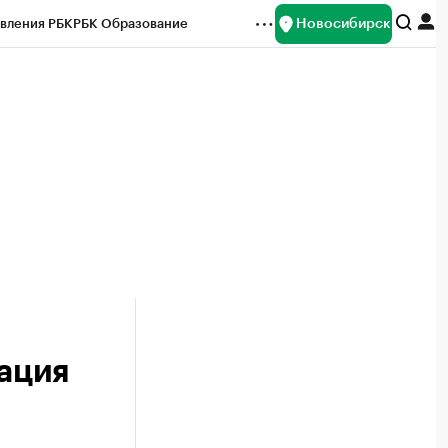
Новосибирск
вления РБК
РБК Образование
редитные рейтинги
Франшизы
Газета
ок наличной валюты
кация