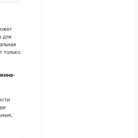
может
о для
альная
т только
йкина-
ести
иде
ьные,