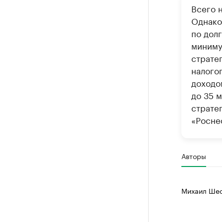
Всего 
Однако
по дол
миниму
страте
налого
доходо
до 35 
страте
«Роснеф
Авторы
Михаил Шес