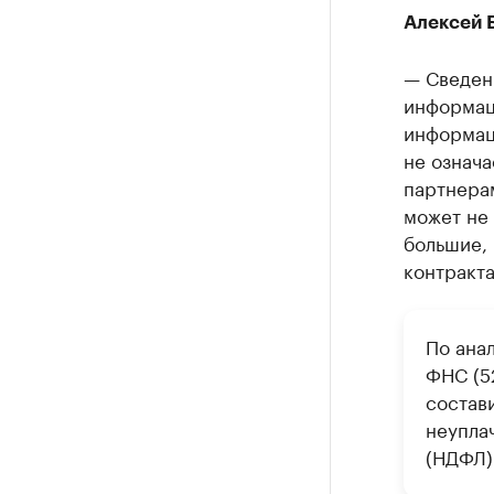
Алексей 
— Сведени
информаци
информаци
не означа
партнера
может не 
большие,
контракта
По ана
ФНС (5
состави
неупла
(НДФЛ)