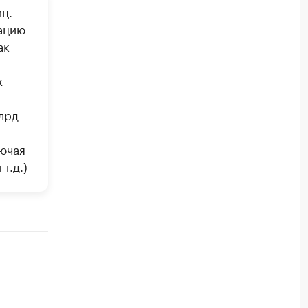
ц.
ацию
ак
х
лрд
лючая
т.д.)