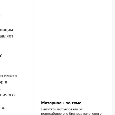
т
 видим
авляет
у
 и имеют
ор в
,
 ничего
Материалы по теме
во.
Депутаты потребовали от
новосибирского бизнеса налогового