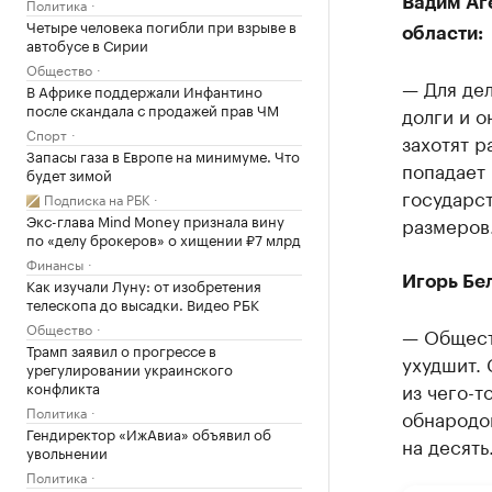
Политика
Вадим Аг
Четыре человека погибли при взрыве в
области:
автобусе в Сирии
Общество
— Для дел
В Африке поддержали Инфантино
после скандала с продажей прав ЧМ
долги и о
Спорт
захотят р
Запасы газа в Европе на минимуме. Что
попадает 
будет зимой
государст
Подписка на РБК
Экс-глава Mind Money признала вину
размеров
по «делу брокеров» о хищении ₽7 млрд
Финансы
Игорь Бе
Как изучали Луну: от изобретения
телескопа до высадки. Видео РБК
Общество
— Обществ
Трамп заявил о прогрессе в
ухудшит.
урегулировании украинского
конфликта
из чего-
Политика
обнародов
Гендиректор «ИжАвиа» объявил об
на десять
увольнении
Политика