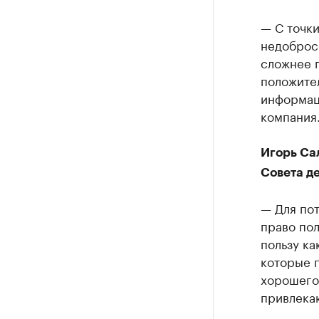
— С точки
недобросо
сложнее п
положител
информаци
компания
Игорь Са
Совета д
— Для по
право пол
пользу ка
которые п
хорошего
привлекаю