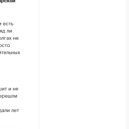
ирской
и есть
яд ли
олгах не
осто
ительных
шит и не
перешли
дали лет