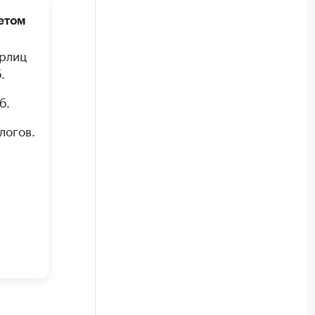
етом
юрлиц
.
б.
логов.