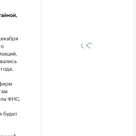
тайной,
декабря
 о
изаций,
вались
 года.
 фирм
гам
ыла ФНС.
я будет