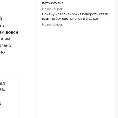
патриотизма
Новосибирск
Почему новосибирские банкроты стали
й
платить больше налогов в бюджет
эта
Новосибирск
ам вовсе
своим
ально
но
ед
17%
ц