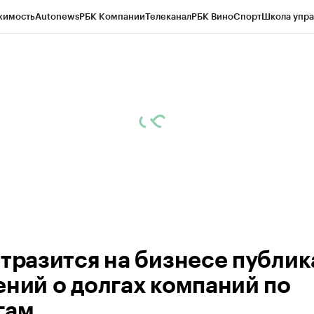
жимость
Autonews
РБК Компании
Телеканал
РБК Вино
Спорт
Школа упра
д
Стиль
Крипто
РБК Бизнес-среда
Дискуссионный клуб
Исследования
К
рагентов
Политика
Экономика
Бизнес
Технологии и медиа
Финансы
Рын
отразится на бизнесе публи
ений о долгах компаний по
гам