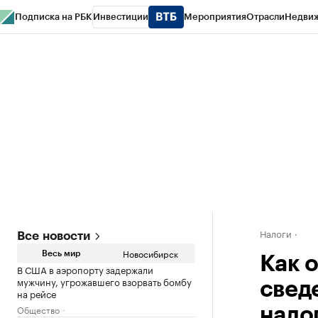
Подписка на РБК
Инвестиции
Мероприятия
Отрасли
Недви
РБК Курсы
РБК Life
Тренды
Визионеры
Национальные проекты
Горо
Спецпроекты СПб
Конференции СПб
Спецпроекты
Проверка конт
Налоги
Все новости
Новосибирск
Весь мир
Как 
В США в аэропорту задержали
мужчину, угрожавшего взорвать бомбу
свед
на рейсе
Общество
нало