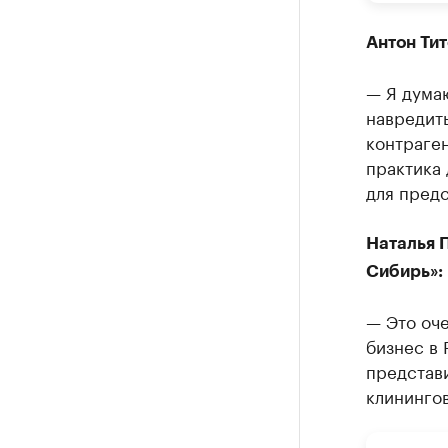
Антон Тит
— Я думаю
навредить
контраге
практика 
для предс
Наталья 
Сибирь»:
— Это оче
бизнес в 
представ
клининго