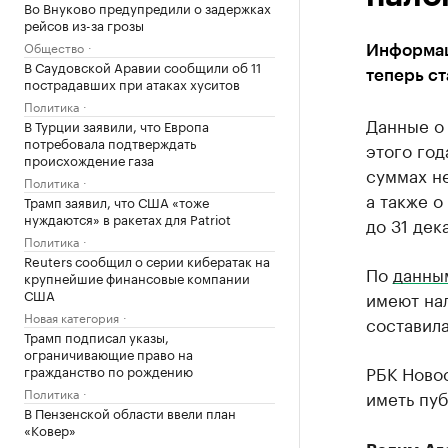
Во Внуково предупредили о задержках
рейсов из-за грозы
Общество
Информаци
В Саудовской Аравии сообщили об 11
теперь ст
пострадавших при атаках хуситов
Политика
Данные о
В Турции заявили, что Европа
потребовала подтверждать
этого год
происхождение газа
суммах н
Политика
а также о
Трамп заявил, что США «тоже
нуждаются» в ракетах для Patriot
до 31 дек
Политика
Reuters сообщил о серии кибератак на
По
данны
крупнейшие финансовые компании
США
имеют на
Новая категория
составила
Трамп подписал указы,
ограничивающие право на
РБК Новос
гражданство по рождению
Политика
иметь пуб
В Пензенской области ввели план
«Ковер»