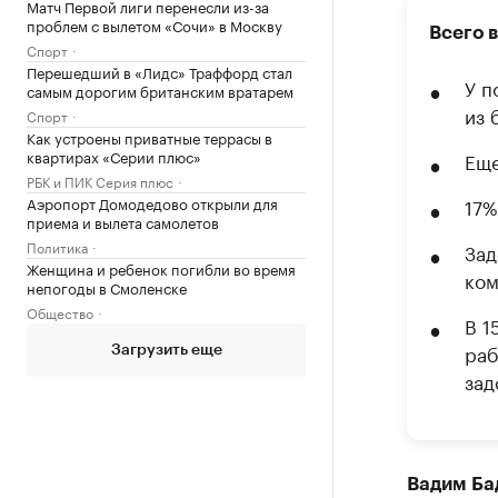
Матч Первой лиги перенесли из-за
проблем с вылетом «Сочи» в Москву
Всего 
Спорт
Перешедший в «Лидс» Траффорд стал
У п
самым дорогим британским вратарем
из 
Спорт
Как устроены приватные террасы в
квартирах «Серии плюс»
Еще
РБК и ПИК Серия плюс
Аэропорт Домодедово открыли для
17%
приема и вылета самолетов
Политика
Зад
Женщина и ребенок погибли во время
ком
непогоды в Смоленске
Общество
В 1
раб
Загрузить еще
зад
Вадим Ба