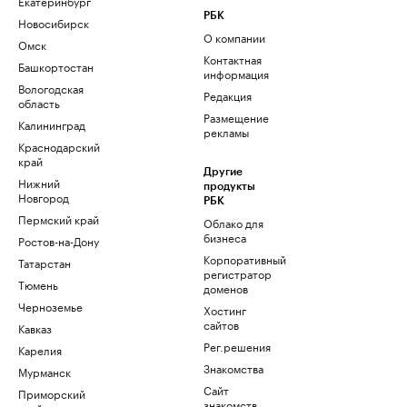
Екатеринбург
РБК
Новосибирск
О компании
Омск
Контактная
Башкортостан
информация
Вологодская
Редакция
область
Размещение
Калининград
рекламы
Краснодарский
край
Другие
Нижний
продукты
Новгород
РБК
Пермский край
Облако для
бизнеса
Ростов-на-Дону
Корпоративный
Татарстан
регистратор
Тюмень
доменов
Черноземье
Хостинг
сайтов
Кавказ
Рег.решения
Карелия
Знакомства
Мурманск
Сайт
Приморский
знакомств