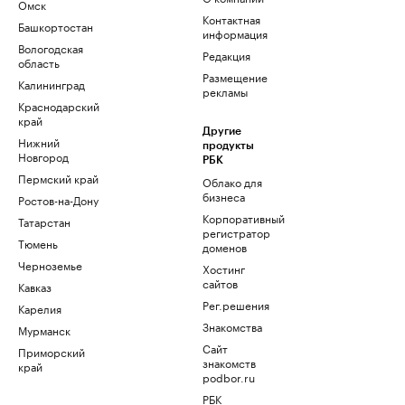
Омск
Контактная
Башкортостан
информация
Вологодская
Редакция
область
Размещение
Калининград
рекламы
Краснодарский
край
Другие
Нижний
продукты
Новгород
РБК
Пермский край
Облако для
бизнеса
Ростов-на-Дону
Корпоративный
Татарстан
регистратор
Тюмень
доменов
Черноземье
Хостинг
сайтов
Кавказ
Рег.решения
Карелия
Знакомства
Мурманск
Сайт
Приморский
знакомств
край
podbor.ru
РБК