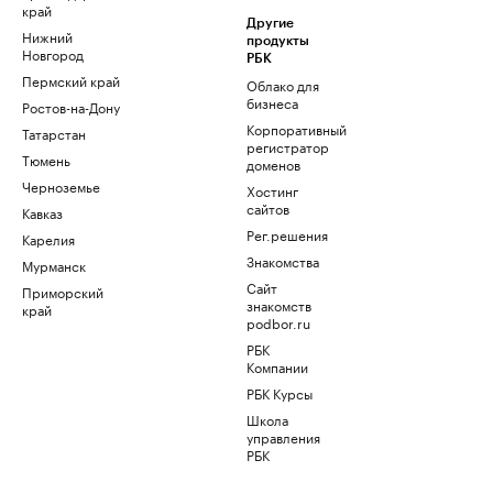
край
Другие
Нижний
продукты
Новгород
РБК
Пермский край
Облако для
бизнеса
Ростов-на-Дону
Корпоративный
Татарстан
регистратор
Тюмень
доменов
Черноземье
Хостинг
сайтов
Кавказ
Рег.решения
Карелия
Знакомства
Мурманск
Сайт
Приморский
знакомств
край
podbor.ru
РБК
Компании
РБК Курсы
Школа
управления
РБК