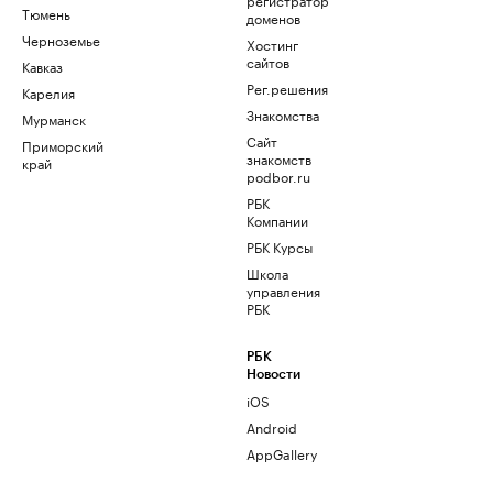
Тюмень
доменов
Черноземье
Хостинг
сайтов
Кавказ
Рег.решения
Карелия
Знакомства
Мурманск
Сайт
Приморский
знакомств
край
podbor.ru
РБК
Компании
РБК Курсы
Школа
управления
РБК
РБК
Новости
iOS
Android
AppGallery