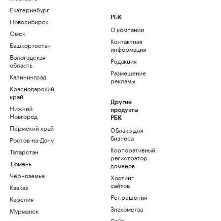
Екатеринбург
РБК
Новосибирск
О компании
Омск
Контактная
Башкортостан
информация
Вологодская
Редакция
область
Размещение
Калининград
рекламы
Краснодарский
край
Другие
Нижний
продукты
Новгород
РБК
Пермский край
Облако для
бизнеса
Ростов-на-Дону
Корпоративный
Татарстан
регистратор
Тюмень
доменов
Черноземье
Хостинг
сайтов
Кавказ
Рег.решения
Карелия
Знакомства
Мурманск
Сайт