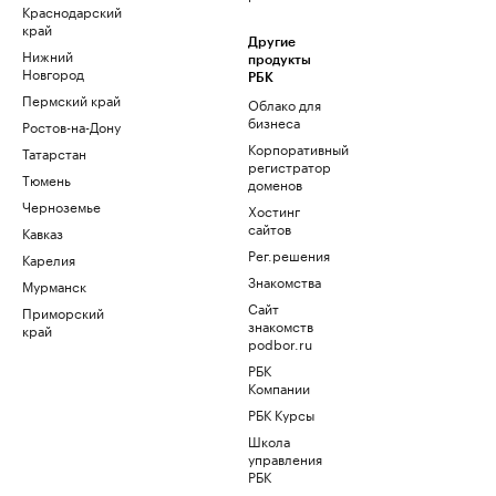
Краснодарский
край
Другие
Нижний
продукты
Новгород
РБК
Пермский край
Облако для
бизнеса
Ростов-на-Дону
Корпоративный
Татарстан
регистратор
Тюмень
доменов
Черноземье
Хостинг
сайтов
Кавказ
Рег.решения
Карелия
Знакомства
Мурманск
Сайт
Приморский
знакомств
край
podbor.ru
РБК
Компании
РБК Курсы
Школа
управления
РБК