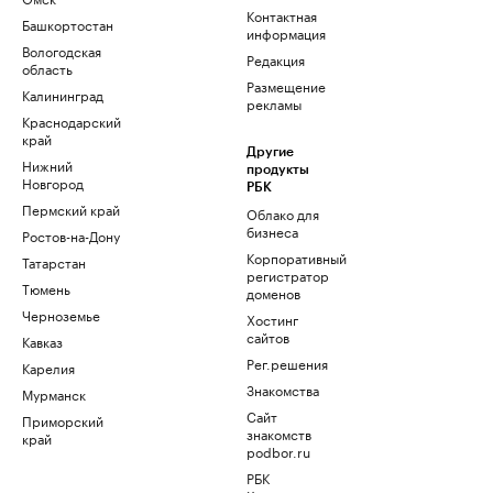
Контактная
Башкортостан
информация
Вологодская
Редакция
область
Размещение
Калининград
рекламы
Краснодарский
край
Другие
Нижний
продукты
Новгород
РБК
Пермский край
Облако для
бизнеса
Ростов-на-Дону
Корпоративный
Татарстан
регистратор
Тюмень
доменов
Черноземье
Хостинг
сайтов
Кавказ
Рег.решения
Карелия
Знакомства
Мурманск
Сайт
Приморский
знакомств
край
podbor.ru
РБК