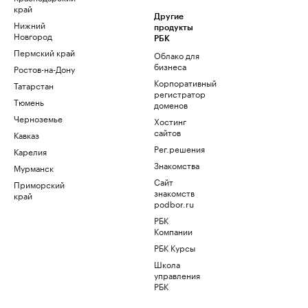
край
Другие
Нижний
продукты
Новгород
РБК
Пермский край
Облако для
бизнеса
Ростов-на-Дону
Корпоративный
Татарстан
регистратор
Тюмень
доменов
Черноземье
Хостинг
сайтов
Кавказ
Рег.решения
Карелия
Знакомства
Мурманск
Сайт
Приморский
знакомств
край
podbor.ru
РБК
Компании
РБК Курсы
Школа
управления
РБК