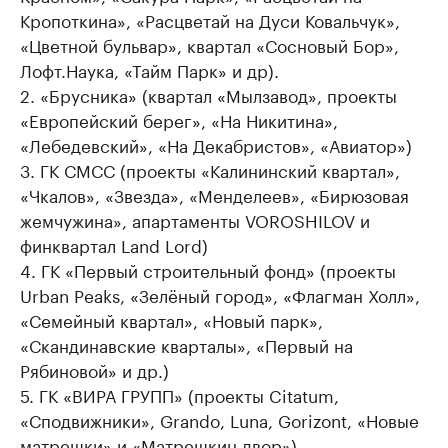
Кропоткина», «Расцветай на Дуси Ковальчук»,
«Цветной бульвар», квартал «Сосновый Бор»,
Лофт.Наука, «Тайм Парк» и др).
2. «Брусника» (квартал «Мылзавод», проекты
«Европейский берег», «На Никитина»,
«Лебедевский», «На Декабристов», «Авиатор»)
3. ГК СМСС (проекты «Калининский квартал»,
«Чкалов», «Звезда», «Менделеев», «Бирюзовая
жемчужина», апартаменты VOROSHILOV и
финквартал Land Lord)
4. ГК «Первый строительный фонд» (проекты
Urban Peaks, «Зелёный город», «Флагман Холл»,
«Семейный квартал», «Новый парк»,
«Скандинавские кварталы», «Первый на
Рябиновой» и др.)
5. ГК «ВИРА ГРУПП» (проекты Citatum,
«Сподвижники», Grando, Luna, Gorizont, «Новые
матрешки» и «Матрешкин двор»).