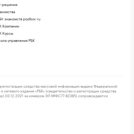
г.решения
акомства
йт знакомств podbor.ru
К Компании
К Курсы
ола управления РБК
регистрации средства массовой информации выдано Федеральной
и сетевого издания «РБК» (свидетельство о регистрации средства
ор) 03.12.2021 за номером ЭЛ №ФС77-82385) сопровождаются