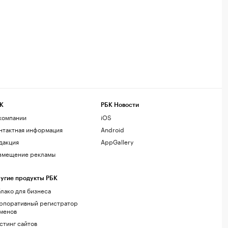
К
РБК Новости
компании
iOS
нтактная информация
Android
дакция
AppGallery
змещение рекламы
угие продукты РБК
лако для бизнеса
рпоративный регистратор
менов
стинг сайтов