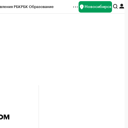
Новосибирск
вления РБК
РБК Образование
редитные рейтинги
Франшизы
Газета
ок наличной валюты
ом