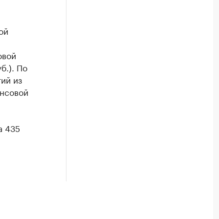
ой
овой
б.). По
ий из
ансовой
а 435