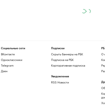
Социальные сети
Подписки
РБ
ВКонтакте
Скрыть баннеры на РБК
О 
Одноклассники
Подписка на РБК
Ко
Telegram
Корпоративная подписка
Ре
Дзен
Ра
Уведомления
RSS Новости
Др
Об
Ко
до
Хо