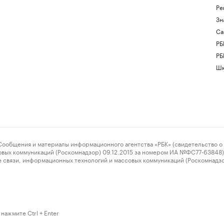
Ре
Зн
Са
РБ
РБ
Шк
ения и материалы информационного агентства «РБК» (свидетельство о 
овых коммуникаций (Роскомнадзор) 09.12.2015 за номером ИА №ФС77-63848) 
 связи, информационных технологий и массовых коммуникаций (Роскомнадз
нажмите Ctrl + Enter