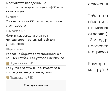
В результате нападений на
совокупны
криптоинвесторов украдено $30 млн с
начала года
25% от о
Крипто
области 
Финансы после 60: ошибки, которые
стоят дорого
производс
РБК Компании
отрасли (
Чему и как сегодня учат топ-
13 млрд р
менеджеров: тренды EdTech для
управленцев
професси
Образование
и страхов
Россияне борются с тревожностью в
конных клубах. Как устроен их бизнес
Размер с
Подписка на РБК
Как уйти в отпуск и не вымотаться в
млн руб. 
последнюю неделю перед ним
Подписка на РБК
Загрузить еще