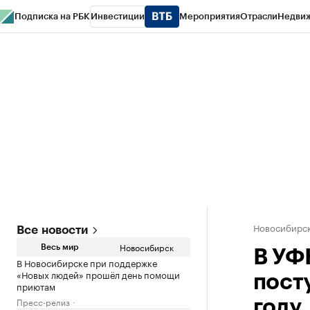
Подписка на РБК
Инвестиции
Мероприятия
Отрасли
Недви
РБК Курсы
РБК Life
Тренды
Визионеры
Национальные проекты
Горо
Спецпроекты СПб
Конференции СПб
Спецпроекты
Проверка конт
Новосибирс
Все новости
Новосибирск
Весь мир
В УФ
В Новосибирске при поддержке
«Новых людей» прошёл день помощи
пост
приютам
Пресс-релиз
году