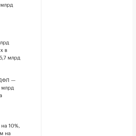
 млрд
млрд
х в
5,7 млрд
НДФЛ —
 млрд
а
 на 10%,
м на