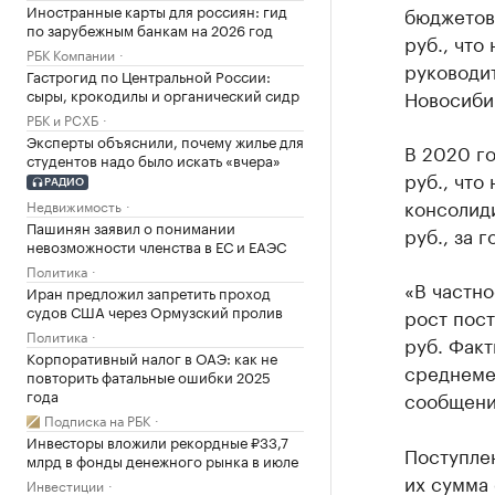
Иностранные карты для россиян: гид
бюджетов
по зарубежным банкам на 2026 год
руб., что
РБК Компании
руководи
Гастрогид по Центральной России:
сыры, крокодилы и органический сидр
Новосиби
РБК и РСХБ
Эксперты объяснили, почему жилье для
В 2020 г
студентов надо было искать «вчера»
руб., что
РАДИО
консолид
Недвижимость
Пашинян заявил о понимании
руб., за 
невозможности членства в ЕС и ЕАЭС
Политика
«В частн
Иран предложил запретить проход
судов США через Ормузский пролив
рост пост
Политика
руб. Фак
Корпоративный налог в ОАЭ: как не
среднемес
повторить фатальные ошибки 2025
года
сообщени
Подписка на РБК
Инвесторы вложили рекордные ₽33,7
Поступлен
млрд в фонды денежного рынка в июле
их сумма 
Инвестиции