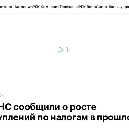
жимость
Autonews
РБК Компании
Телеканал
РБК Вино
Спорт
Школа упра
д
Стиль
Крипто
РБК Бизнес-среда
Дискуссионный клуб
Исследования
К
рагентов
Политика
Экономика
Бизнес
Технологии и медиа
Финансы
Рын
к
НС сообщили о росте
уплений по налогам в прошл