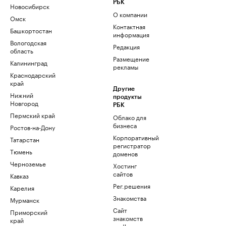
РБК
Новосибирск
О компании
Омск
Контактная
Башкортостан
информация
Вологодская
Редакция
область
Размещение
Калининград
рекламы
Краснодарский
край
Другие
Нижний
продукты
Новгород
РБК
Пермский край
Облако для
бизнеса
Ростов-на-Дону
Корпоративный
Татарстан
регистратор
Тюмень
доменов
Черноземье
Хостинг
сайтов
Кавказ
Рег.решения
Карелия
Знакомства
Мурманск
Сайт
Приморский
знакомств
край
podbor.ru