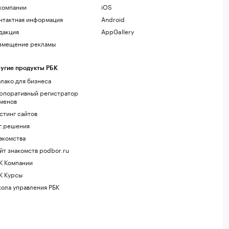
компании
iOS
нтактная информация
Android
дакция
AppGallery
змещение рекламы
угие продукты РБК
лако для бизнеса
рпоративный регистратор
менов
стинг сайтов
г.решения
акомства
йт знакомств podbor.ru
К Компании
К Курсы
ола управления РБК