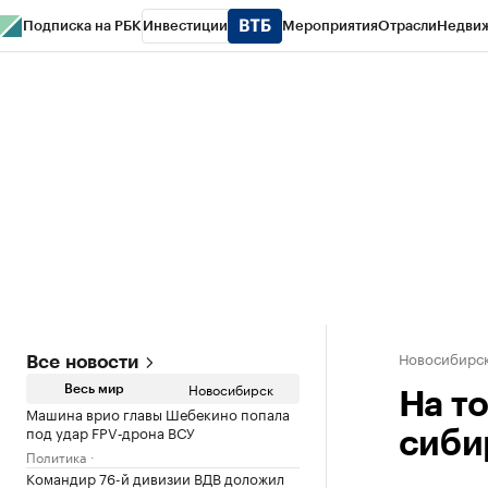
Подписка на РБК
Инвестиции
Мероприятия
Отрасли
Недви
РБК Курсы
РБК Life
Тренды
Визионеры
Национальные проекты
Горо
Спецпроекты СПб
Конференции СПб
Спецпроекты
Проверка конт
Новосибирс
Все новости
Новосибирск
Весь мир
На т
Машина врио главы Шебекино попала
под удар FPV‑дрона ВСУ
сиби
Политика
Командир 76-й дивизии ВДВ доложил