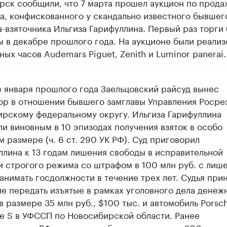
рск сообщили, что 7 марта прошел аукцион по прода
а, конфискованного у скандально известного бывшег
-взяточника Ильгиза Гарифуллина. Первый раз торги
 в декабре прошлого года. На аукционе были реали
ных часов Audemars Piguet, Zenith и Luminor panerai.
е января прошлого года Заельцовский райсуд вынес
ор в отношении бывшего замглавы Управления Росре
ирскому федеральному округу. Ильгиза Гарифуллина
ли виновным в 10 эпизодах получения взяток в особо
 размере (ч. 6 ст. 290 УК РФ). Суд приговорил
ллина к 13 годам лишения свободы в исправительной
и строгого режима со штрафом в 100 млн руб. с лиш
анимать госдолжности в течение трех лет. Судья при
е передать изъятые в рамках уголовного дела денеж
 размере 35 млн руб., $100 тыс. и автомобиль Porsc
e S в УФССП по Новосибирской области. Ранее