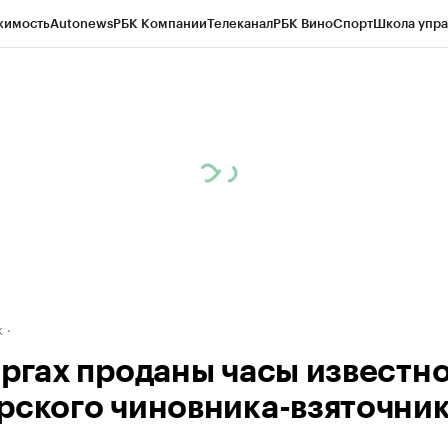
жимость
Autonews
РБК Компании
Телеканал
РБК Вино
Спорт
Школа упра
д
Стиль
Крипто
РБК Бизнес-среда
Дискуссионный клуб
Исследования
К
рагентов
Политика
Экономика
Бизнес
Технологии и медиа
Финансы
Рын
к
оргах проданы часы известн
рского чиновника-взяточни