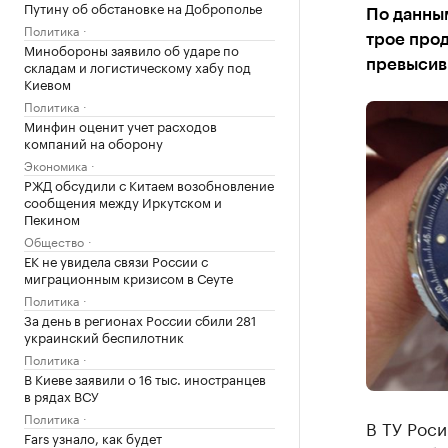
Путину об обстановке на Доброполье
По данны
Политика
трое прод
Минобороны заявило об ударе по
складам и логистическому хабу под
превысив
Киевом
Политика
Минфин оценит учет расходов
компаний на оборону
Экономика
РЖД обсудили с Китаем возобновление
сообщения между Иркутском и
Пекином
Общество
ЕК не увидела связи России с
миграционным кризисом в Сеуте
Политика
За день в регионах России сбили 281
украинский беспилотник
Политика
В Киеве заявили о 16 тыс. иностранцев
в рядах ВСУ
Политика
В ТУ Рос
Fars узнало, как будет