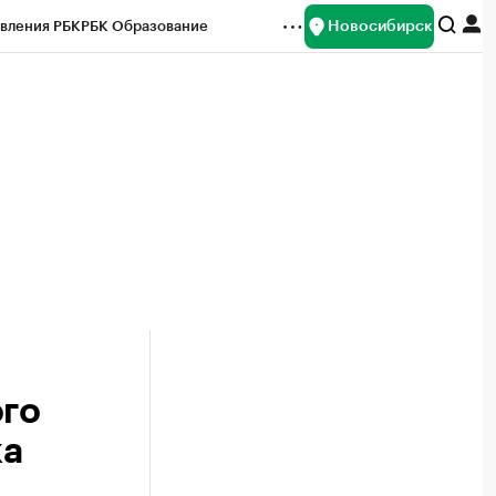
Новосибирск
вления РБК
РБК Образование
редитные рейтинги
Франшизы
Газета
ок наличной валюты
ого
ка