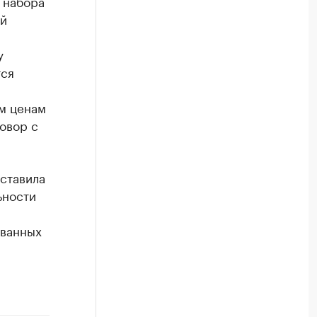
 набора
ой
у
тся
м ценам
овор с
оставила
ьности
ованных