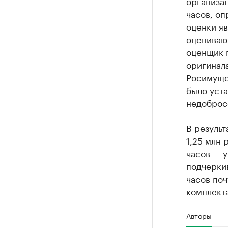
организа
часов, оп
оценки яв
оценивают
оценщик п
оригинал
Росимуще
было уста
недоброс
В результ
1,25 млн 
часов — у
подчеркив
часов поч
комплекта
Авторы