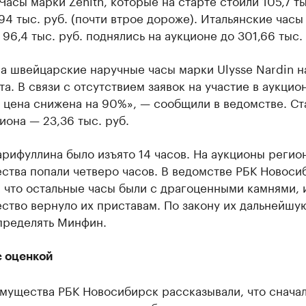
 Часы марки Zenith, которые на старте стоили 105,7 ты
94 тыс. руб. (почти втрое дороже). Итальянские часы
с 96,4 тыс. руб. поднялись на аукционе до 301,66 тыс.
а швейцарские наручные часы марки Ulysse Nardin н
та. В связи с отсутствием заявок на участие в аукцио
 цена снижена на 90%», — сообщили в ведомстве. Ст
иона — 23,36 тыс. руб.
арифуллина было изъято 14 часов. На аукционы регио
ства попали четверо часов. В ведомстве РБК Новоси
 что остальные часы были с драгоценными камнями, 
тво вернуло их приставам. По закону их дальнейшу
пределять Минфин.
с оценкой
имущества РБК Новосибирск рассказывали, что снача