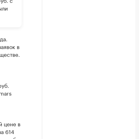
уб. с
ыли
да.
заявок в
ществе.
руб.
mars
й цене в
за 614