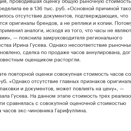
ция, проводившая оценку общую рыночную стоимость
ределила ее в 136 тыс. руб. «Основной причиной так
илось отсутствие документов, подтверждающих, что
ся оригиналы брендов, а не реплики и копии. Потом
рименил аналоги, исходя из того, что часы не являю
ами», — пояснила замруководителя регионального
ства Ирина Гусева. Однако несоответствие рыночны
новлено, сделка по продаже часов аннулирована, дог
овестным оценщиком расторгли.
ате повторной оценки совокупная стоимость часов с
руб. «Однако отсутствие главных признаков оригинал
паковки и документов, может повлиять на цену», —
ала Гусева. На данном этапе стоимость трех реализ
ти сравнялась с совокупной оценочной стоимостью
 часов экс-чиновника Гарифуллина.