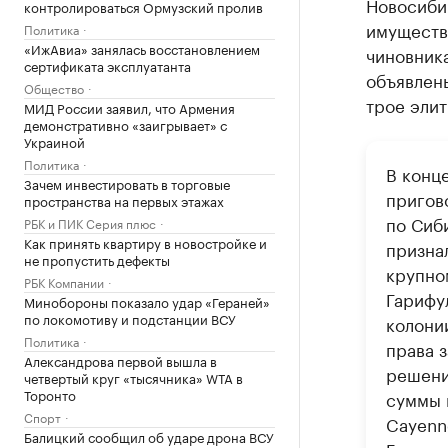
Новосиби
контролироваться Ормузский пролив
имуществ
Политика
«ИжАвиа» занялась восстановлением
чиновника
сертификата эксплуатанта
объявлены
Общество
трое элит
МИД России заявил, что Армения
демонстративно «заигрывает» с
Украиной
Политика
В конц
Зачем инвестировать в торговые
пригов
пространства на первых этажах
по Сиб
РБК и ПИК Серия плюс
Как принять квартиру в новостройке и
призна
не пропустить дефекты
крупном
РБК Компании
Гарифу
Минобороны показало удар «Гераней»
по локомотиву и подстанции ВСУ
колони
Политика
права з
Александрова первой вышла в
решени
четвертый круг «тысячника» WTA в
Торонто
суммы в
Спорт
Cayenn
Балицкий сообщил об ударе дрона ВСУ