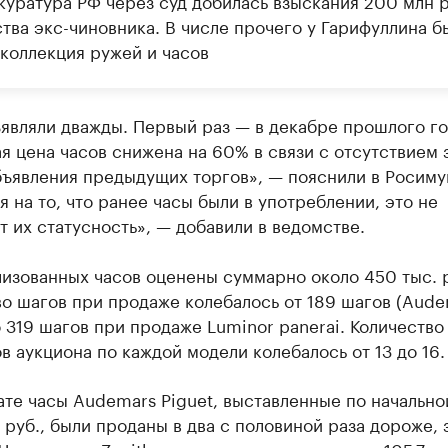
куратура РФ через суд добилась взыскания 200 млн р
тва экс-чиновника. В числе прочего у Гарифуллина б
 коллекция ружей и часов
являли дважды. Первый раз — в декабре прошлого го
я цена часов снижена на 60% в связи с отсутствием 
бъявления предыдущих торгов», — пояснили в Росиму
 на то, что ранее часы были в употреблении, это не
 их статусность», — добавили в ведомстве.
изованных часов оценены суммарно около 450 тыс. 
о шагов при продаже колебалось от 189 шагов (Aude
о 319 шагов при продаже Luminor panerai. Количество
в аукциона по каждой модели колебалось от 13 до 16.
ате часы Audemars Piguet, выставленные по начально
. руб., были проданы в два с половиной раза дороже, 