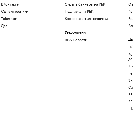
ВКонтакте
Скрыть баннеры на РБК
О 
Одноклассники
Подписка на РБК
Ко
Telegram
Корпоративная подписка
Ре
Дзен
Ра
Уведомления
RSS Новости
Др
Об
Ко
до
Хо
Ре
Зн
Са
РБ
РБ
Шк