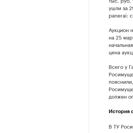
тыс. руб.
ушли за 2
panerai: 
Аукцион н
на 25 мар
начальная
цена аукц
Всего у Г
Росимуще
пояснили,
Росимущес
должен о
История 
В ТУ Рос