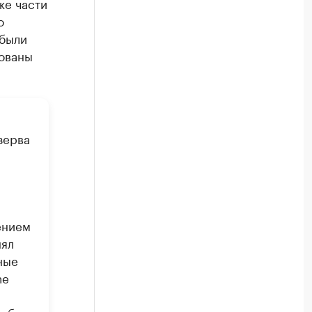
же части
о
 были
зованы
зерва
ением
нял
ные
he