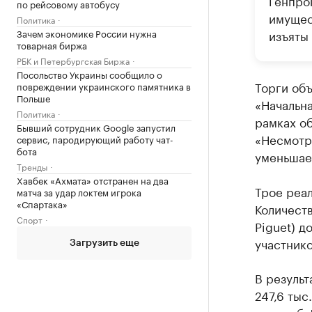
Генпро
по рейсовому автобусу
имущес
Политика
Зачем экономике России нужна
изъяты
товарная биржа
РБК и Петербургская Биржа
Посольство Украины сообщило о
Торги объ
повреждении украинского памятника в
Польше
«Начальна
Политика
рамках о
Бывший сотрудник Google запустил
«Несмотря
сервис, пародирующий работу чат-
бота
уменьшает
Тренды
Хавбек «Ахмата» отстранен на два
Трое реал
матча за удар локтем игрока
«Спартака»
Количеств
Спорт
Piguet) д
участнико
Загрузить еще
В результ
247,6 тыс