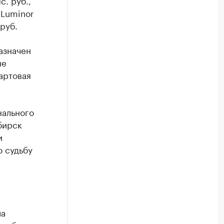
с. руб.,
 Luminor
 руб.
азначен
не
артовая
нального
бирск
и
ю судьбу
ла