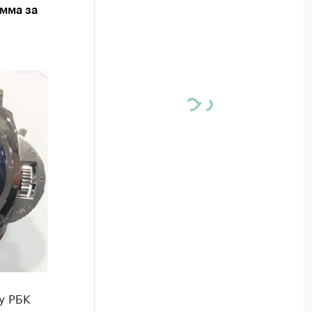
мма за
у РБК