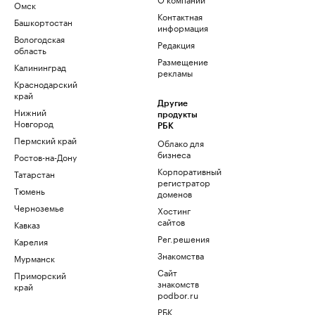
Омск
Контактная
Башкортостан
информация
Вологодская
Редакция
область
Размещение
Калининград
рекламы
Краснодарский
край
Другие
Нижний
продукты
Новгород
РБК
Пермский край
Облако для
бизнеса
Ростов-на-Дону
Корпоративный
Татарстан
регистратор
Тюмень
доменов
Черноземье
Хостинг
сайтов
Кавказ
Рег.решения
Карелия
Знакомства
Мурманск
Сайт
Приморский
знакомств
край
podbor.ru
РБК