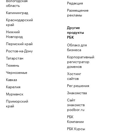
Вологодская
Редакция
область
Размещение
Калининград
рекламы
Краснодарский
край
Другие
Нижний
продукты
Новгород
РБК
Пермский край
Облако для
бизнеса
Ростов-на-Дону
Корпоративный
Татарстан
регистратор
Тюмень
доменов
Черноземье
Хостинг
сайтов
Кавказ
Рег.решения
Карелия
Знакомства
Мурманск
Сайт
Приморский
знакомств
край
podbor.ru
РБК
Компании
РБК Курсы