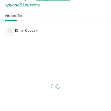
группе
ВКонтакте
Авторы
Теги
Юлия Сасевич