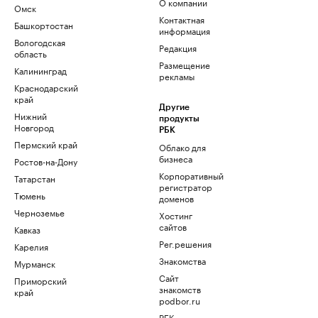
О компании
Омск
Контактная
Башкортостан
информация
Вологодская
Редакция
область
Размещение
Калининград
рекламы
Краснодарский
край
Другие
Нижний
продукты
Новгород
РБК
Пермский край
Облако для
бизнеса
Ростов-на-Дону
Корпоративный
Татарстан
регистратор
Тюмень
доменов
Черноземье
Хостинг
сайтов
Кавказ
Рег.решения
Карелия
Знакомства
Мурманск
Сайт
Приморский
знакомств
край
podbor.ru
РБК