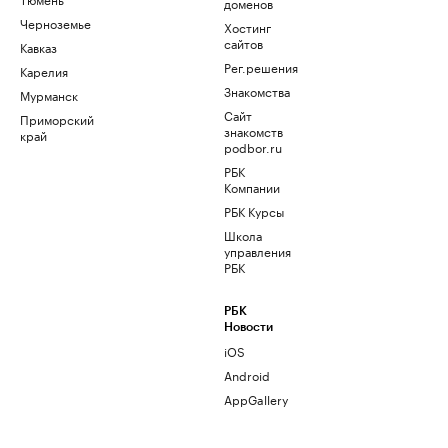
доменов
Черноземье
Хостинг
сайтов
Кавказ
Рег.решения
Карелия
Знакомства
Мурманск
Сайт
Приморский
знакомств
край
podbor.ru
РБК
Компании
РБК Курсы
Школа
управления
РБК
РБК
Новости
iOS
Android
AppGallery