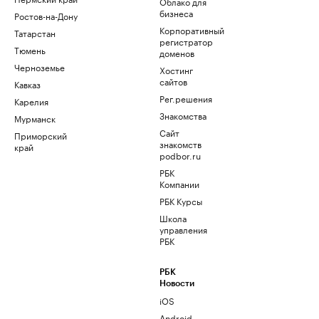
Облако для
бизнеса
Ростов-на-Дону
Корпоративный
Татарстан
регистратор
Тюмень
доменов
Черноземье
Хостинг
сайтов
Кавказ
Рег.решения
Карелия
Знакомства
Мурманск
Сайт
Приморский
знакомств
край
podbor.ru
РБК
Компании
РБК Курсы
Школа
управления
РБК
РБК
Новости
iOS
Android