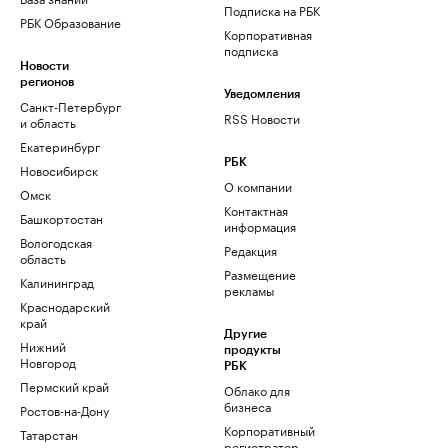
Подписка на РБК
РБК Образование
Корпоративная
подписка
Новости
регионов
Уведомления
Санкт-Петербург
RSS Новости
и область
Екатеринбург
РБК
Новосибирск
О компании
Омск
Контактная
Башкортостан
информация
Вологодская
Редакция
область
Размещение
Калининград
рекламы
Краснодарский
край
Другие
Нижний
продукты
Новгород
РБК
Пермский край
Облако для
бизнеса
Ростов-на-Дону
Корпоративный
Татарстан
регистратор