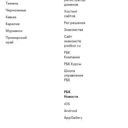
Тюмень
доменов
Черноземье
Хостинг
сайтов
Кавказ
Рег.решения
Карелия
Знакомства
Мурманск
Сайт
Приморский
знакомств
край
podbor.ru
РБК
Компании
РБК Курсы
Школа
управления
РБК
РБК
Новости
iOS
Android
AppGallery