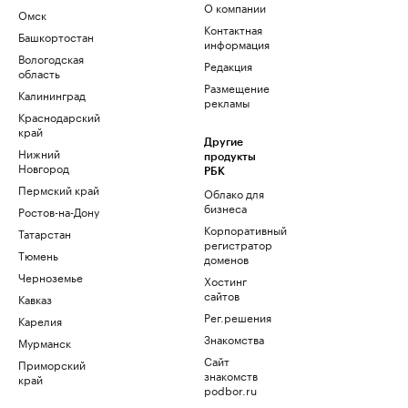
О компании
Омск
Контактная
Башкортостан
информация
Вологодская
Редакция
область
Размещение
Калининград
рекламы
Краснодарский
край
Другие
Нижний
продукты
Новгород
РБК
Пермский край
Облако для
бизнеса
Ростов-на-Дону
Корпоративный
Татарстан
регистратор
Тюмень
доменов
Черноземье
Хостинг
сайтов
Кавказ
Рег.решения
Карелия
Знакомства
Мурманск
Сайт
Приморский
знакомств
край
podbor.ru