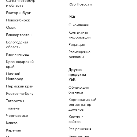
RSS Новости
и область
Екатеринбург
РБК
Новосибирск
О компании
Омск
Контактная
Башкортостан
информация
Вологодская
Редакция
область
Размещение
Калининград
рекламы
Краснодарский
край
Другие
Нижний
продукты
Новгород
РБК
Пермский край
Облако для
бизнеса
Ростов-на-Дону
Корпоративный
Татарстан
регистратор
Тюмень
доменов
Черноземье
Хостинг
сайтов
Кавказ
Рег.решения
Карелия
Знакомства
Мурманск