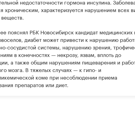
тельной недостаточности гормона инсулина. Заболев
ся хроническим, характеризуется нарушением всех в
 веществ.
нее пояснял РБК Новосибирск кандидат медицинских 
овоселов, диабет может привести к нарушению рабо
но-сосудистой системы, нарушению зрения, трофич
иям в конечностях — некрозу, язвам, вплоть до
ции, а также общим нарушениям пищеварения и рабо
го мозга. В тяжелых случаях — к гипо- и
ликемической коме при несоблюдении приема
вания препаратов или диет.