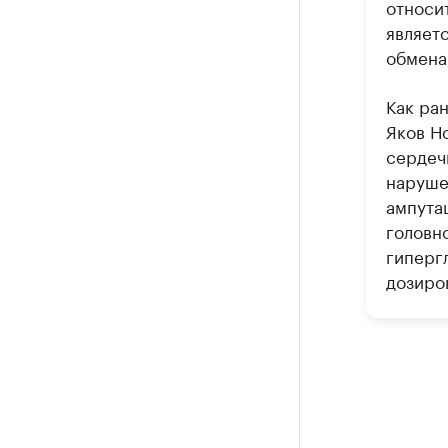
относи
являет
обмена
Как ра
Яков Н
сердеч
нарушен
ампута
головно
гиперг
дозиро