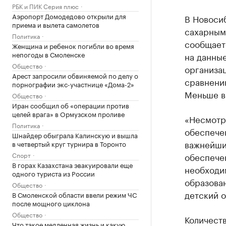
РБК и ПИК Серия плюс
Аэропорт Домодедово открыли для
В Новоси
приема и вылета самолетов
сахарным 
Политика
сообщает
Женщина и ребенок погибли во время
непогоды в Смоленске
на данные
Общество
организац
Арест запросили обвиняемой по делу о
сравнению
порнографии экс-участнице «Дома-2»
Меньше вс
Общество
Иран сообщил об «операции против
целей врага» в Ормузском проливе
«Несмотря
Политика
обеспече
Шнайдер обыграла Калинскую и вышла
важнейший
в четвертый круг турнира в Торонто
Спорт
обеспече
В горах Казахстана эвакуировали еще
необходим
одного туриста из России
образован
Общество
детский 
В Смоленской области ввели режим ЧС
после мощного циклона
Общество
Количеств
Что такое медленная жизнь и какую