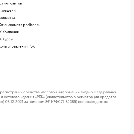
стинг сайтов
г.решения
акомства
йт знакомств podbor.ru
К Компании
К Курсы
ола управления РБК
регистрации средства массовой информации выдано Федеральной
и сетевого издания «РБК» (свидетельство о регистрации средства
ор) 03.12.2021 за номером ЭЛ №ФС77-82385) сопровождаются