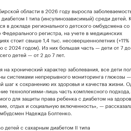
бирской области в 2026 году выросла заболеваемост
диабетом I типа (инсулинозависимый) среди детей. 
ся в докладе регионального детского омбудсмена со
 Федерального регистра, на учете в медицинских
иях стоит свыше 1,4 тыс. несовершеннолетних (+11%
 с 2024 годом). Из них большая часть — дети от 7 до 
его детей — от 2 до 7 лет.
 на хронический характер заболевания, все дети по
ны системами непрерывного мониторинга глюкозы —
 шаг к сохранению их здоровья и качества жизни. О
ние технологиями–лишь часть комплексного подхода,
ого для защиты права ребенка с диабетом на здоров
ие, отдых и социальную включенность», — рассказал
омбудсмен Надежда Болтенко.
о детей с сахарным диабетом II типа