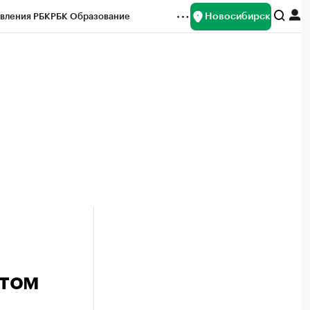
Новосибирск
вления РБК
РБК Образование
редитные рейтинги
Франшизы
Газета
ок наличной валюты
етом