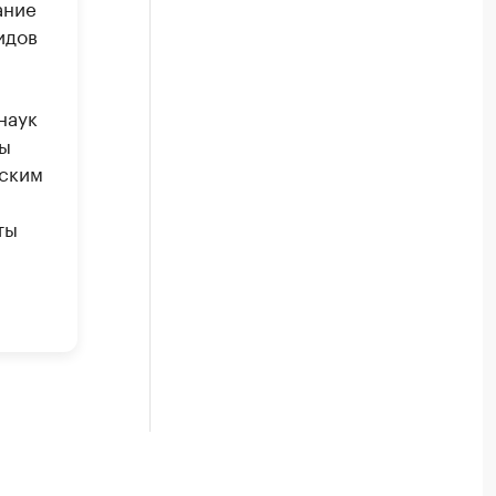
ание
идов
наук
ты
еским
ты