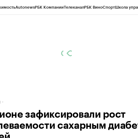
жимость
Autonews
РБК Компании
Телеканал
РБК Вино
Спорт
Школа упра
д
Стиль
Крипто
РБК Бизнес-среда
Дискуссионный клуб
Исследования
К
рагентов
Политика
Экономика
Бизнес
Технологии и медиа
Финансы
Рын
к
гионе зафиксировали рост
леваемости сахарным диаб
тей