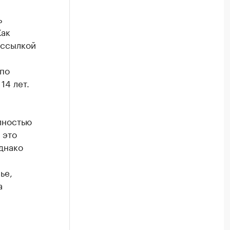
ь
Как
 ссылкой
 по
14 лет.
лностью
 это
днако
ье,
а