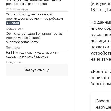
(инсулинн
роль в этом играет дерево
18 лет. Д
РБК и Старквуд
Эксперты и студенты назвали
преимущества обучения за рубежом
По данны
РАДИО
число об
Общество
Сеул счел санкции Британии против
в докладе
России угрозой своей
дефицита 
энергобезопасности
нехватки 
Политика
устройств
На 88-м году жизни ушел из жизни
художник Николай Марков
на экзаме
Общество
«Родители
Загрузить еще
своих дет
барьером 
Сахарн
наруше