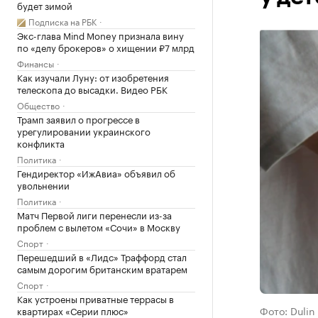
будет зимой
Подписка на РБК
Экс-глава Mind Money признала вину
по «делу брокеров» о хищении ₽7 млрд
Финансы
Как изучали Луну: от изобретения
телескопа до высадки. Видео РБК
Общество
Трамп заявил о прогрессе в
урегулировании украинского
конфликта
Политика
Гендиректор «ИжАвиа» объявил об
увольнении
Политика
Матч Первой лиги перенесли из-за
проблем с вылетом «Сочи» в Москву
Спорт
Перешедший в «Лидс» Траффорд стал
самым дорогим британским вратарем
Спорт
Как устроены приватные террасы в
Фото: Dulin 
квартирах «Серии плюс»