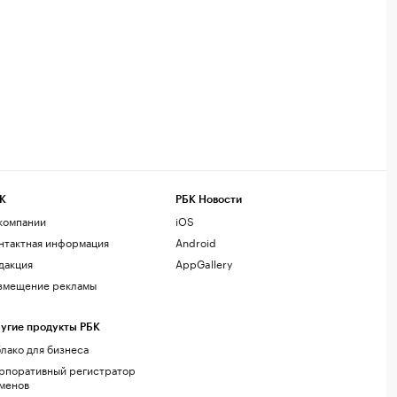
К
РБК Новости
компании
iOS
нтактная информация
Android
дакция
AppGallery
змещение рекламы
угие продукты РБК
лако для бизнеса
рпоративный регистратор
менов