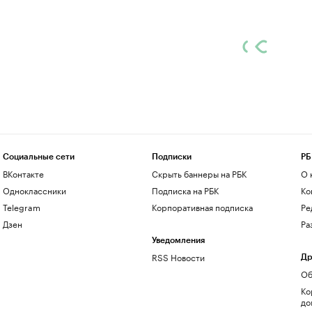
Социальные сети
Подписки
РБ
ВКонтакте
Скрыть баннеры на РБК
О 
Одноклассники
Подписка на РБК
Ко
Telegram
Корпоративная подписка
Ре
Дзен
Ра
Уведомления
RSS Новости
Др
Об
Ко
до