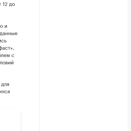
 12 до
о и
 данные
ись
фаст»,
блем с
словий
 для
ился