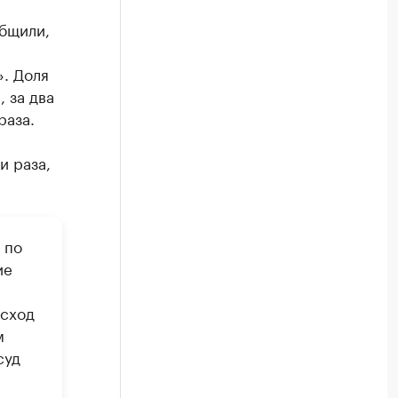
бщили,
. Доля
 за два
раза.
и раза,
 по
ие
Исход
м
суд