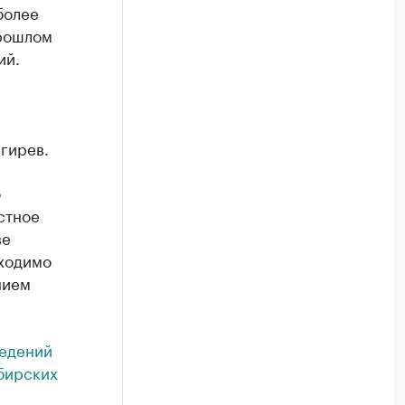
более
прошлом
ий.
гирев.
о
стное
ве
бходимо
нием
ведений
бирских