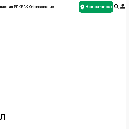
Новосибирск
вления РБК
РБК Образование
редитные рейтинги
Франшизы
Газета
ок наличной валюты
ЮЛ