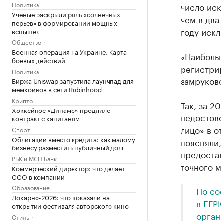
Политика
число ис
Ученые раскрыли роль «солнечных
чем в два
перьев» в формировании мощных
году искл
вспышек
Общество
Военная операция на Украине. Карта
«Наиболь
боевых действий
регистри
Политика
замруков
Биржа Uniswap запустила лаунчпад для
мемкоинов в сети Robinhood
Крипто
Так, за 2
Хоккейное «Динамо» продлило
недостове
контракт с капитаном
лицо» в о
Спорт
Облигации вместо кредита: как малому
поясняли,
бизнесу разместить публичный долг
предостав
РБК и МСП Банк
точного м
Коммерческий директор: что делает
CCO в компании
Образование
По со
Локарно-2026: что показали на
в ЕГР
открытии фестиваля авторского кино
орган
Стиль