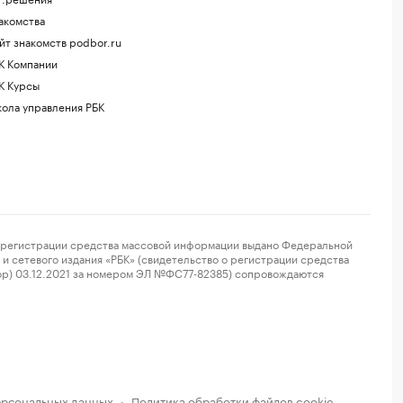
акомства
йт знакомств podbor.ru
К Компании
К Курсы
ола управления РБК
регистрации средства массовой информации выдано Федеральной
и сетевого издания «РБК» (свидетельство о регистрации средства
ор) 03.12.2021 за номером ЭЛ №ФС77-82385) сопровождаются
ерсональных данных
Политика обработки файлов cookie
·