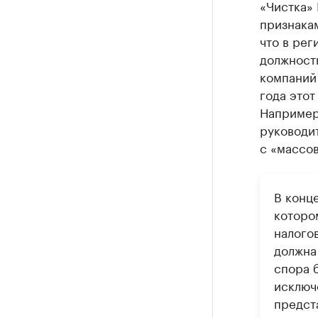
«Чистка»
признака
что в рег
должност
компаний 
года этот
Например
руководит
с «массо
В конц
которо
налого
должна
спора 
исключ
предст