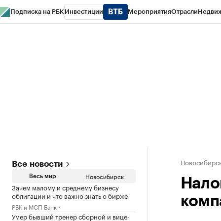
Подписка на РБК
Инвестиции
Мероприятия
Отрасли
Недви
РБК Курсы
РБК Life
Тренды
Визионеры
Национальные проекты
Горо
Спецпроекты СПб
Конференции СПб
Спецпроекты
Проверка конт
Новосибирс
Все новости
Новосибирск
Весь мир
Нало
Зачем малому и среднему бизнесу
облигации и что важно знать о бирже
комп
РБК и МСП Банк
Умер бывший тренер сборной и вице-