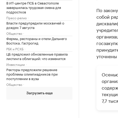
В ИТ-центре ПСБ в Севастополе
завершилась трудовая смена для
По закону
подростков
собой ря
Пресс-релиз
дисквалиф
Власти предупредили москвичей о
дождях 7 августа
учредите
Общество
организац
Фермы, рестораны и отели Дальнего
госзакупк
Востока. Гастрогид
принудите
РБК и РСХБ
ЦБ предложил обновленные правила
уточнены 
листинга облигаций: что изменится
Инвестиции
Ректоры предложили решение
Осенью
проблемы олимпиадников при
поступлении в вузы
органи
Общество
содерж
текущи
Загрузить еще
7,7 ты