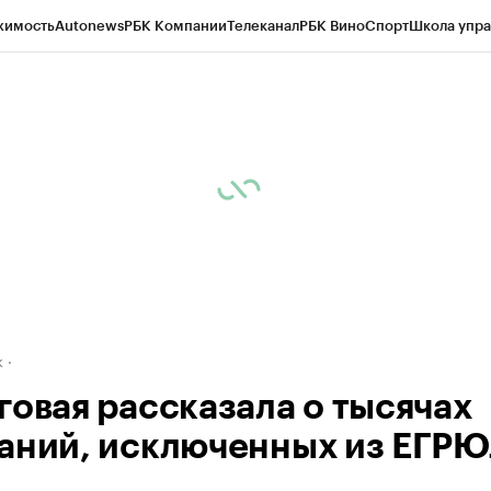
жимость
Autonews
РБК Компании
Телеканал
РБК Вино
Спорт
Школа упра
д
Стиль
Крипто
РБК Бизнес-среда
Дискуссионный клуб
Исследования
К
рагентов
Политика
Экономика
Бизнес
Технологии и медиа
Финансы
Рын
к
говая рассказала о тысячах
аний, исключенных из ЕГР