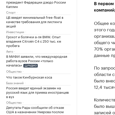
президент Федерации дзюдо России
В первом
Каплин
компаний,
Спорт
ЦБ введет минимальный free-float в
качестве требования для листинга
Общее ко
акций
этого год
Инвестиции
организац
Грохот и болячки а-ля BMW. Опыт
владения Citroёn C4 с 250 тыс. км
общего чи
пробега
70% орган
Авто
данные п
В МИФИ заявили, что международная
работа вузов России «только
началась»
По запро
РАДИО
Общество
области с
Что такое Кинбурнская коса
было внес
База знаний
12,4 тыся
Россия введет единый экзамен на
русский язык для приема иностранцев
в вуз
Количест
Общество
было выше
Депутаты Рады сообщили об отказе
записей о
США в назначении Умерова послом