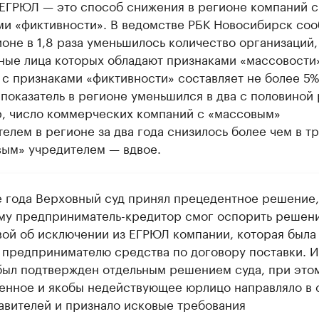
 ЕГРЮЛ — это способ снижения в регионе компаний с
ми «фиктивности». В ведомстве РБК Новосибирск соо
ионе в 1,8 раза уменьшилось количество организаций,
ные лица которых обладают признаками «массовости»
с признаками «фиктивности» составляет не более 5%,
 показатель в регионе уменьшился в два с половиной 
, число коммерческих компаний с «массовым»
елем в регионе за два года снизилось более чем в тр
вым» учредителем — вдвое.
е года Верховный суд принял прецедентное решение,
му предприниматель-кредитор смог оспорить решен
вой об исключении из ЕГРЮЛ компании, которая была
 предпринимателю средства по договору поставки. 
был подтвержден отдельным решением суда, при это
енное и якобы недействующее юрлицо направляло в 
авителей и признало исковые требования