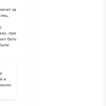
лечет за
лиц,
е
ках, при
уют быть
были
Л
а
й и
 около