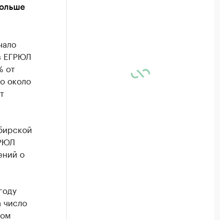
больше
чало
 в ЕГРЮЛ
% от
о около
т
бирской
ГРЮЛ
ений о
году
а число
том