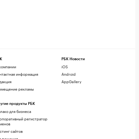
К
РБК Новости
компании
iOS
нтактная информация
Android
дакция
AppGallery
змещение рекламы
угие продукты РБК
лако для бизнеса
рпоративный регистратор
менов
стинг сайтов
г.решения