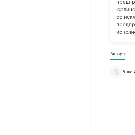
предпр
юрлицо
об иск
предпр
исполн
Авторы
Анна 