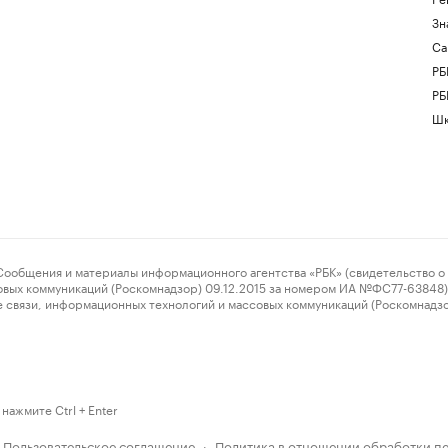
Зн
Са
РБ
РБ
Шк
ения и материалы информационного агентства «РБК» (свидетельство о 
овых коммуникаций (Роскомнадзор) 09.12.2015 за номером ИА №ФС77-63848) 
 связи, информационных технологий и массовых коммуникаций (Роскомнадз
нажмите Ctrl + Enter
Пользовательское соглашение
Политика в отношении обработки п
·