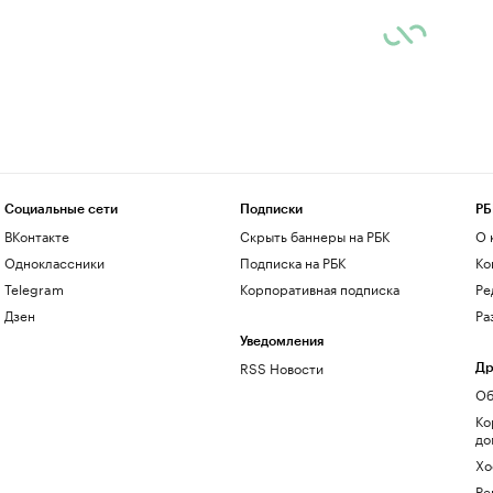
Социальные сети
Подписки
РБ
ВКонтакте
Скрыть баннеры на РБК
О 
Одноклассники
Подписка на РБК
Ко
Telegram
Корпоративная подписка
Ре
Дзен
Ра
Уведомления
RSS Новости
Др
Об
Ко
до
Хо
Ре