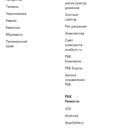
регистратор
Тюмень
доменов
Черноземье
Хостинг
сайтов
Кавказ
Рег.решения
Карелия
Знакомства
Мурманск
Сайт
Приморский
знакомств
край
podbor.ru
РБК
Компании
РБК Курсы
Школа
управления
РБК
РБК
Новости
iOS
Android
AppGallery