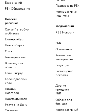
База знаний
Подписка на РБК
РБК Образование
Корпоративная
подписка
Новости
регионов
Уведомления
Санкт-Петербург
RSS Новости
и область
Екатеринбург
РБК
Новосибирск
О компании
Омск
Контактная
Башкортостан
информация
Вологодская
Редакция
область
Размещение
Калининград
рекламы
Краснодарский
край
Другие
Нижний
продукты
Новгород
РБК
Пермский край
Облако для
бизнеса
Ростов-на-Дону
Корпоративный
Татарстан