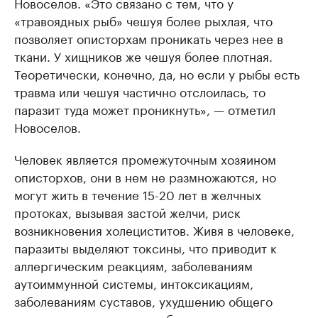
Новоселов. «Это связано с тем, что у
«травоядных рыб» чешуя более рыхлая, что
позволяет описторхам проникать через нее в
ткани. У хищников же чешуя более плотная.
Теоретически, конечно, да, но если у рыбы есть
травма или чешуя частично отслоилась, то
паразит туда может проникнуть», — отметил
Новоселов.
Человек является промежуточным хозяином
описторхов, они в нем не размножаются, но
могут жить в течение 15-20 лет в желчных
протоках, вызывая застой желчи, риск
возникновения холециститов. Живя в человеке,
паразиты выделяют токсины, что приводит к
аллергическим реакциям, заболеваниям
аутоиммунной системы, интоксикациям,
заболеваниям суставов, ухудшению общего
состояния — вялости, слабости, апатии,