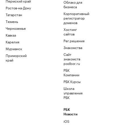
Пермский край
Облако для
бизнеса
Ростов-на-Дону
Корпоративный
Татарстан
регистратор
Тюмень
доменов
Черноземье
Хостинг
сайтов
Кавказ
Рег.решения
Карелия
Знакомства
Мурманск
Сайт
Приморский
знакомств
край
podbor.ru
РБК
Компании
РБК Курсы
Школа
управления
РБК
РБК
Новости
iOS