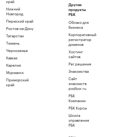
край
Другие
Нижний
продукты
Новгород
РБК
Пермский край
Облако для
бизнеса
Ростов-на-Дону
Корпоративный
Татарстан
регистратор
Тюмень
доменов
Черноземье
Хостинг
сайтов
Кавказ
Рег.решения
Карелия
Знакомства
Мурманск
Сайт
Приморский
знакомств
край
podbor.ru
РБК
Компании
РБК Курсы
Школа
управления
РБК