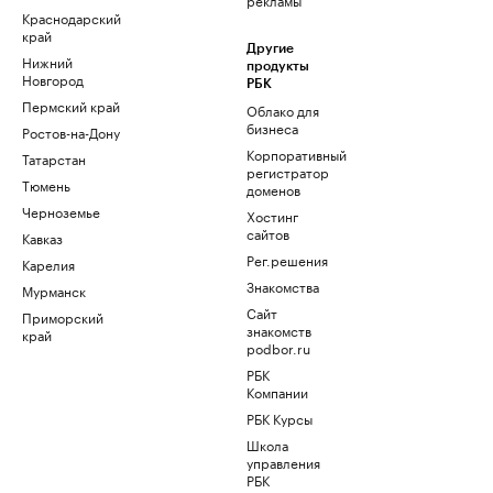
Краснодарский
край
Другие
Нижний
продукты
Новгород
РБК
Пермский край
Облако для
бизнеса
Ростов-на-Дону
Корпоративный
Татарстан
регистратор
Тюмень
доменов
Черноземье
Хостинг
сайтов
Кавказ
Рег.решения
Карелия
Знакомства
Мурманск
Сайт
Приморский
знакомств
край
podbor.ru
РБК
Компании
РБК Курсы
Школа
управления
РБК