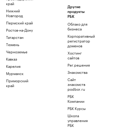
край
Другие
Нижний
продукты
Новгород
РБК
Пермский край
Облако для
бизнеса
Ростов-на-Дону
Корпоративный
Татарстан
регистратор
Тюмень
доменов
Черноземье
Хостинг
сайтов
Кавказ
Рег.решения
Карелия
Знакомства
Мурманск
Сайт
Приморский
знакомств
край
podbor.ru
РБК
Компании
РБК Курсы
Школа
управления
РБК