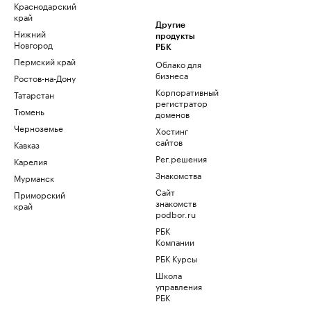
Краснодарский
край
Другие
Нижний
продукты
Новгород
РБК
Пермский край
Облако для
бизнеса
Ростов-на-Дону
Корпоративный
Татарстан
регистратор
Тюмень
доменов
Черноземье
Хостинг
сайтов
Кавказ
Рег.решения
Карелия
Знакомства
Мурманск
Сайт
Приморский
знакомств
край
podbor.ru
РБК
Компании
РБК Курсы
Школа
управления
РБК