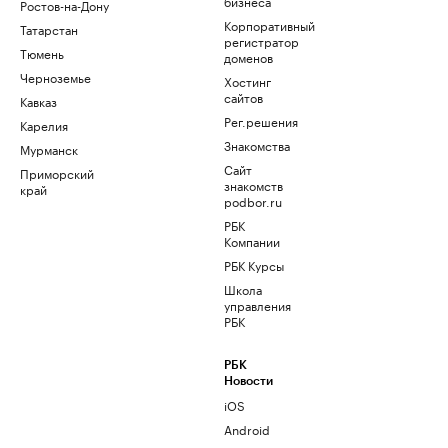
бизнеса
Ростов-на-Дону
Корпоративный
Татарстан
регистратор
Тюмень
доменов
Черноземье
Хостинг
сайтов
Кавказ
Рег.решения
Карелия
Знакомства
Мурманск
Сайт
Приморский
знакомств
край
podbor.ru
РБК
Компании
РБК Курсы
Школа
управления
РБК
РБК
Новости
iOS
Android