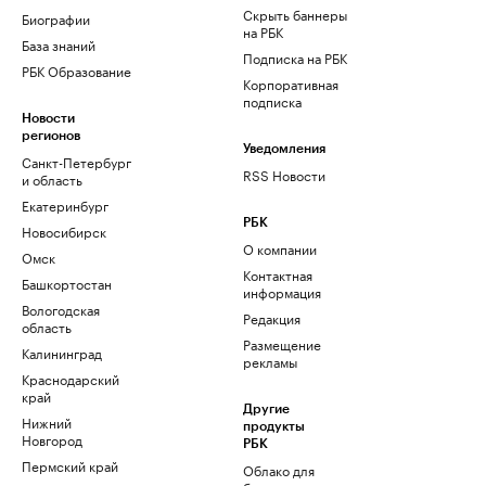
Скрыть баннеры
Биографии
на РБК
База знаний
Подписка на РБК
РБК Образование
Корпоративная
подписка
Новости
регионов
Уведомления
Санкт-Петербург
RSS Новости
и область
Екатеринбург
РБК
Новосибирск
О компании
Омск
Контактная
Башкортостан
информация
Вологодская
Редакция
область
Размещение
Калининград
рекламы
Краснодарский
край
Другие
Нижний
продукты
Новгород
РБК
Пермский край
Облако для