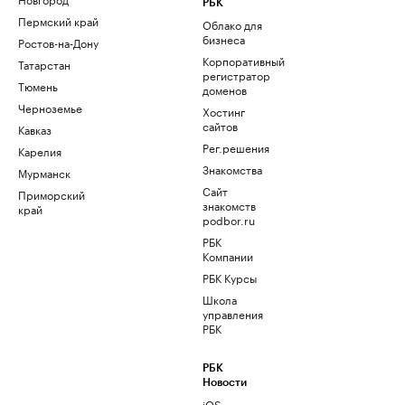
РБК
Пермский край
Облако для
бизнеса
Ростов-на-Дону
Корпоративный
Татарстан
регистратор
Тюмень
доменов
Черноземье
Хостинг
сайтов
Кавказ
Рег.решения
Карелия
Знакомства
Мурманск
Сайт
Приморский
знакомств
край
podbor.ru
РБК
Компании
РБК Курсы
Школа
управления
РБК
РБК
Новости
iOS