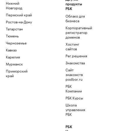
Нижний
продукты
Новгород
РБК
Пермский край
Облако для
бизнеса
Ростов-на-Дону
Корпоративный
Татарстан
регистратор
Тюмень
доменов
Черноземье
Хостинг
сайтов
Кавказ
Рег.решения
Карелия
Знакомства
Мурманск
Сайт
Приморский
знакомств
край
podbor.ru
РБК
Компании
РБК Курсы
Школа
управления
РБК
РБК