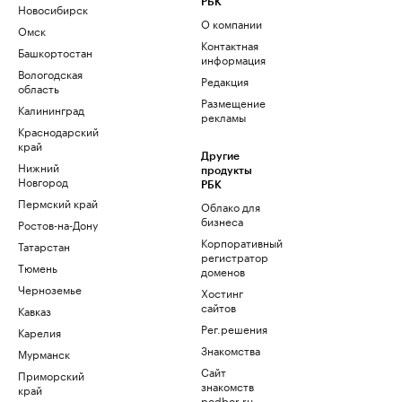
РБК
Новосибирск
О компании
Омск
Контактная
Башкортостан
информация
Вологодская
Редакция
область
Размещение
Калининград
рекламы
Краснодарский
край
Другие
Нижний
продукты
Новгород
РБК
Пермский край
Облако для
бизнеса
Ростов-на-Дону
Корпоративный
Татарстан
регистратор
Тюмень
доменов
Черноземье
Хостинг
сайтов
Кавказ
Рег.решения
Карелия
Знакомства
Мурманск
Сайт
Приморский
знакомств
край
podbor.ru