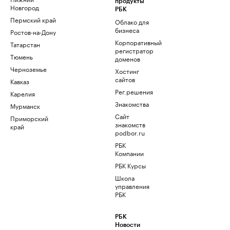
продукты
Новгород
РБК
Пермский край
Облако для
бизнеса
Ростов-на-Дону
Корпоративный
Татарстан
регистратор
Тюмень
доменов
Черноземье
Хостинг
сайтов
Кавказ
Рег.решения
Карелия
Знакомства
Мурманск
Сайт
Приморский
знакомств
край
podbor.ru
РБК
Компании
РБК Курсы
Школа
управления
РБК
РБК
Новости