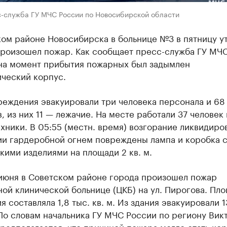
с-служба ГУ МЧС России по Новосибирской области
ом районе Новосибирска в больнице №3 в пятницу ут
произошел пожар. Как сообщает пресс-служба ГУ МЧ
 на момент прибытия пожарных был задымлен
ический корпус.
реждения эвакуировали три человека персонала и 68
, из них 11 — лежачие. На месте работали 37 человек 
хники. В 05:55 (местн. время) возгорание ликвидиров
и гардеробной огнем повреждены лампа и коробка 
ими изделиями на площади 2 кв. м.
 июня в Советском районе города произошел пожар
ой клинической больнице (ЦКБ) на ул. Пирогова. Пл
я составляла 1,8 тыс. кв. м. Из здания эвакуировали 
По словам начальника ГУ МЧС России по региону Вик
редполагается, что причиной пожара могло стать ко