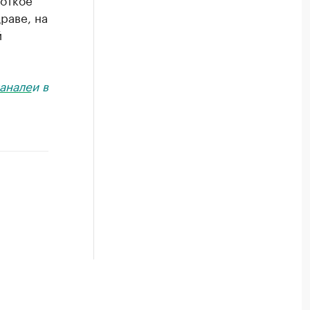
раве, на
й
анале
и в