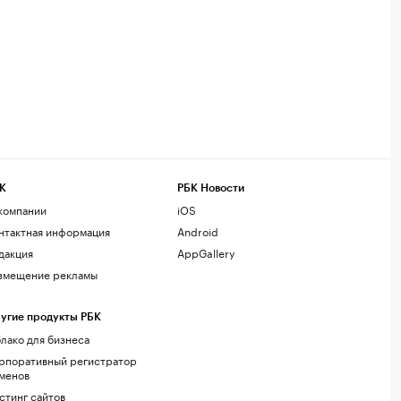
К
РБК Новости
компании
iOS
нтактная информация
Android
дакция
AppGallery
змещение рекламы
угие продукты РБК
лако для бизнеса
рпоративный регистратор
менов
стинг сайтов