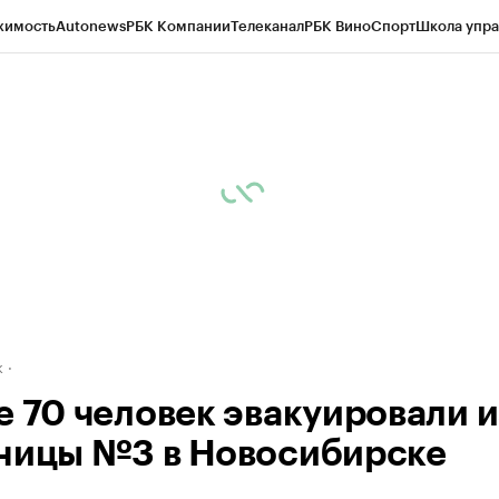
жимость
Autonews
РБК Компании
Телеканал
РБК Вино
Спорт
Школа упра
д
Стиль
Крипто
РБК Бизнес-среда
Дискуссионный клуб
Исследования
К
рагентов
Политика
Экономика
Бизнес
Технологии и медиа
Финансы
Рын
к
е 70 человек эвакуировали и
ницы №3 в Новосибирске