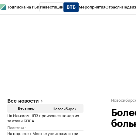
Подписка на РБК
Инвестиции
Мероприятия
Отрасли
Недви
РБК Курсы
РБК Life
Тренды
Визионеры
Национальные проекты
Горо
Спецпроекты СПб
Конференции СПб
Спецпроекты
Проверка конт
Новосибирс
Все новости
Новосибирск
Весь мир
Боле
На Ильском НПЗ произошел пожар из-
за атаки БПЛА
боль
Политика
На подлете к Москве уничтожили три