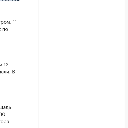
ром, 11
С по
и 12
али. В
с
ощадь
130
тора
роткое