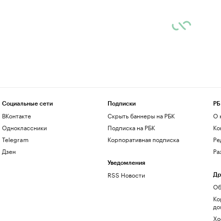
Социальные сети
Подписки
РБ
ВКонтакте
Скрыть баннеры на РБК
О 
Одноклассники
Подписка на РБК
Ко
Telegram
Корпоративная подписка
Ре
Дзен
Ра
Уведомления
RSS Новости
Др
Об
Ко
до
Хо