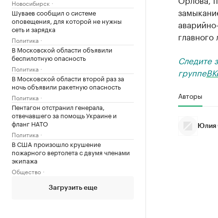
Новосибирск
замыкани
Шуваев сообщил о системе
оповещения, для которой не нужны
аварийно
сеть и зарядка
главного 
Политика
В Московской области объявили
беспилотную опасность
Следите 
Политика
группе
ВК
В Московской области второй раз за
ночь объявили ракетную опасность
Авторы
Политика
Пентагон отстранил генерала,
отвечавшего за помощь Украине и
фланг НАТО
Юлия 
Политика
В США произошло крушение
пожарного вертолета с двумя членами
экипажа
Общество
Загрузить еще