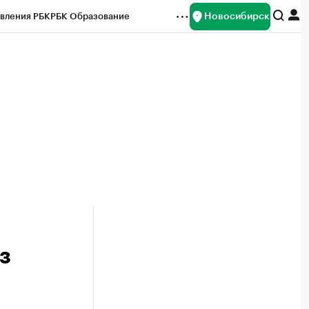
Новосибирск
вления РБК
РБК Образование
редитные рейтинги
Франшизы
Газета
ок наличной валюты
з