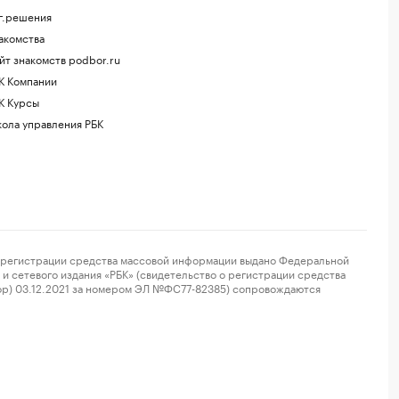
г.решения
акомства
йт знакомств podbor.ru
К Компании
К Курсы
ола управления РБК
регистрации средства массовой информации выдано Федеральной
и сетевого издания «РБК» (свидетельство о регистрации средства
ор) 03.12.2021 за номером ЭЛ №ФС77-82385) сопровождаются