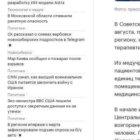
разработку ИИ-модели Astra
Фото: прес
Технологии и медиа
В Московской области отменили
ракетную опасность
В Советск
Политика
августа, 
СК рассказал о схемах вербовки
региону,
новосибирских подростков в Telegram
терапевт
Новосибирск
Мэр Киева сообщил о пожарах после
Из медуч
взрывов
пациентов
Политика
CNN узнал, как высший военачальник
единиц те
США пытается закончить войну с
помещени
Ираном
медицинск
Политика
Экс-министра ВВС США лишили
доступа к секретным данным из-за
В начале
утечки
Центральн
Политика
возгорани
В регионе впервые с марта
зафиксировали подъем спроса на б/у
человек. 
авто
Орлова, п