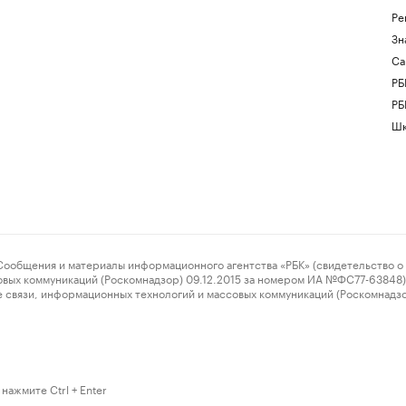
Ре
Зн
Са
РБ
РБ
Шк
ения и материалы информационного агентства «РБК» (свидетельство о 
овых коммуникаций (Роскомнадзор) 09.12.2015 за номером ИА №ФС77-63848) 
 связи, информационных технологий и массовых коммуникаций (Роскомнадз
нажмите Ctrl + Enter