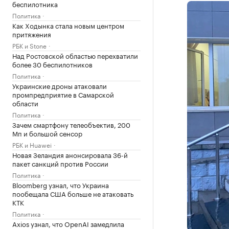
беспилотника
Политика
Как Ходынка стала новым центром
притяжения
РБК и Stone
Над Ростовской областью перехватили
более 30 беспилотников
Политика
Украинские дроны атаковали
промпредприятие в Самарской
области
Политика
Зачем смартфону телеобъектив, 200
Мп и большой сенсор
РБК и Huawei
Новая Зеландия анонсировала 36-й
пакет санкций против России
Политика
Bloomberg узнал, что Украина
пообещала США больше не атаковать
КТК
Политика
Axios узнал, что OpenAI замедлила