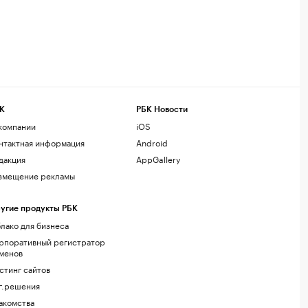
К
РБК Новости
компании
iOS
нтактная информация
Android
дакция
AppGallery
змещение рекламы
угие продукты РБК
лако для бизнеса
рпоративный регистратор
менов
стинг сайтов
г.решения
акомства