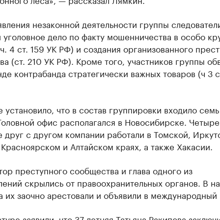
явления незаконной деятельности группы следовател
 уголовное дело по факту мошенничества в особо кр
ч. 4 ст. 159 УК РФ) и создания организованного прес
а (ст. 210 УК РФ). Кроме того, участников группы об
де контрабанда стратегически важных товаров (ч 3 ст
 установило, что в состав группировки входило семь
Головной офис располагался в Новосибирске. Четыре
 друг с другом компании работали в Томской, Иркут
 Красноярском и Алтайском краях, а также Хакасии.
ор преступного сообщества и глава одного из
ений скрылись от правоохранительных органов. В на
а их заочно арестовали и объявили в международный
туре заявили, что 37-летняя Татьяна Ракипова заключ