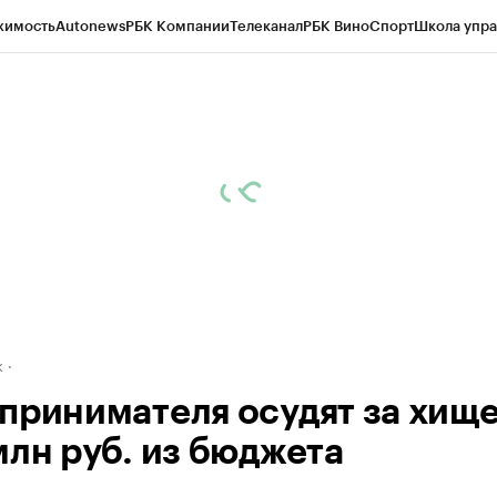
жимость
Autonews
РБК Компании
Телеканал
РБК Вино
Спорт
Школа упра
д
Стиль
Крипто
РБК Бизнес-среда
Дискуссионный клуб
Исследования
К
рагентов
Политика
Экономика
Бизнес
Технологии и медиа
Финансы
Рын
к
принимателя осудят за хищ
млн руб. из бюджета