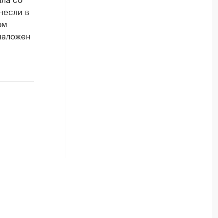
несли в
ом
наложен