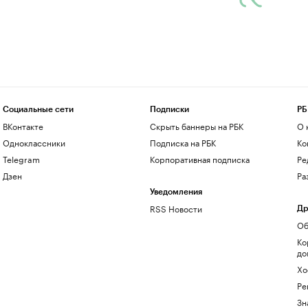
Социальные сети
Подписки
РБ
ВКонтакте
Скрыть баннеры на РБК
О 
Одноклассники
Подписка на РБК
Ко
Telegram
Корпоративная подписка
Ре
Дзен
Ра
Уведомления
RSS Новости
Др
Об
Ко
до
Хо
Ре
Зн