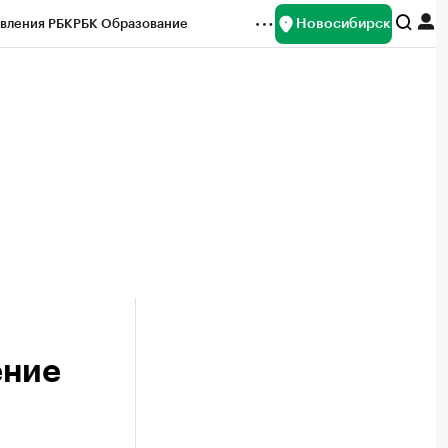
Новосибирск
вления РБК
РБК Образование
редитные рейтинги
Франшизы
Газета
ок наличной валюты
ение