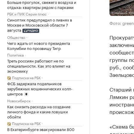
Больше прогулок, свежего воздуха и
отдыха: квартиры рядом с парками
РБК и ПИК Серия плюс
Синоптик предупредил о ливнях в
Фото: green
Москве и Московской области 7
августа
РАДИО
Прокурат
Общество
Чего ждать от нового президента
заключен
Колумбии по прозвищу Тигр
сообществ
Политика
группы п
Треть россиян работают не по
специальности. Как это влияет на
руб., соо
экономику
Заельцов
Подписка на РБК
ФСБ задержала подельников
Старший 
зарубежных мошеннических колл-
центров
Лямкин ра
Новосибирск
иностран
Как снизить расходы на создание
происхож
личного фонда и какие ловушки
обойти
Подписка на РБК
«Схема б
В Екатеринбурге эвакуировали 800
документ