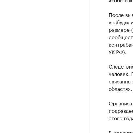
После вы
возбудили
размере (
сообществ
контрабан
УК РФ).
Следствие
человек. 
связанные
областях,
Организат
подраздел
этого год
В прокура