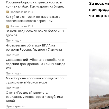
Россияне борются с тревожностью в
За восем
конных клубах. Как устроен их бизнес
при прод
Подписка на РБК
Как уйти в отпуск и не вымотаться в
четверть
последнюю неделю перед ним
Подписка на РБК
За ночь над Россией сбили более 200
дронов
Политика
Что известно об атаках БПЛА на
регионы России. Главное к 7 августа
Политика
Свердловский губернатор сообщил о
падении трех дронов на крышу склада
WB
Политика
Минобороны сообщило об ударах по
сухогрузам в Черном море
Политика
Отель «Грушевый цвет» стал
социальным инвестором Республики
Алтай
Пресс-релиз