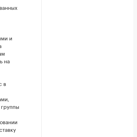
ванных
ыми и
а
ам
ь на
с в
ами,
 группы
овании
ставку