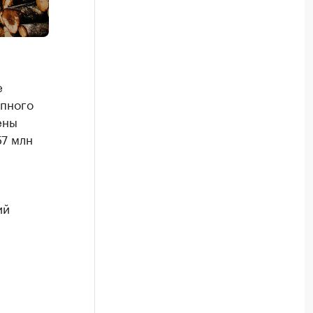
е
упного
ены
7 млн
ий