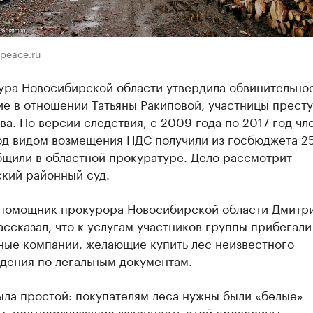
peace.ru
ура Новосибирской области утвердила обвинительно
ие в отношении Татьяны Ракиповой, участницы прест
а. По версии следствия, с 2009 года по 2017 год чл
од видом возмещения НДС получили из госбюджета 25
бщили в областной прокуратуре. Дело рассмотрит
ский районный суд.
помощник прокурора Новосибирской области Дмитр
ссказал, что к услугам участников группы прибегали
ные компании, желающие купить лес неизвестного
дения по легальным документам.
ыла простой: покупателям леса нужны были «белые»
ы, подтверждающие законность этой древесины.