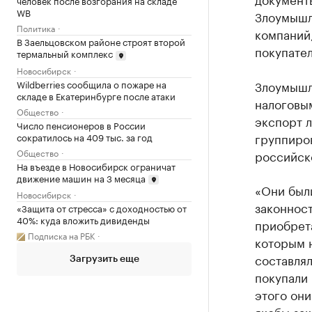
человек после возгорания на складе
WB
Злоумышл
Политика
компаний,
В Заельцовском районе строят второй
покупател
термальный комплекс
Новосибирск
Wildberries сообщила о пожаре на
Злоумышл
складе в Екатеринбурге после атаки
налоговы
Общество
экспорт 
Число пенсионеров в России
группиров
сократилось на 409 тыс. за год
Общество
российск
На въезде в Новосибирск ограничат
движение машин на 3 месяца
«Они были
Новосибирск
законнос
«Защита от стресса» с доходностью от
40%: куда вложить дивиденды
приобрет
Подписка на РБК
которым н
составлял
Загрузить еще
покупали
этого они
якобы зак