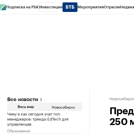
Подписка на РБК
Инвестиции
Мероприятия
Отрасли
Недви
РБК Курсы
РБК Life
Тренды
Визионеры
Национальные проекты
Горо
Спецпроекты СПб
Конференции СПб
Спецпроекты
Проверка конт
Новосибирс
Все новости
Новосибирск
Весь мир
Пред
Чему и как сегодня учат топ-
менеджеров: тренды EdTech для
250 
управленцев
Образование