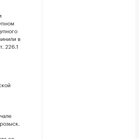
и
упном
тупного
винили в
. 226.1
ской
чале
 розыск.
ила со