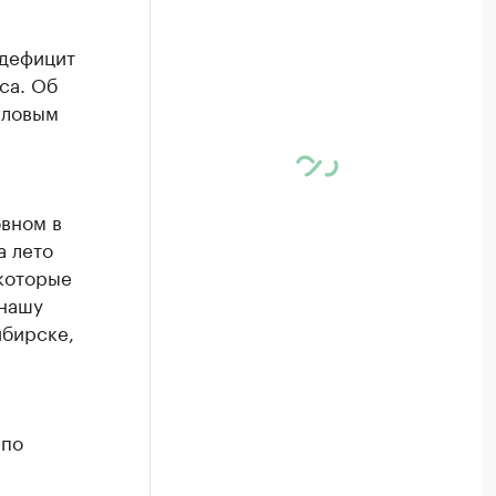
 дефицит
са. Об
пловым
овном в
а лето
 которые
 нашу
ибирске,
 по