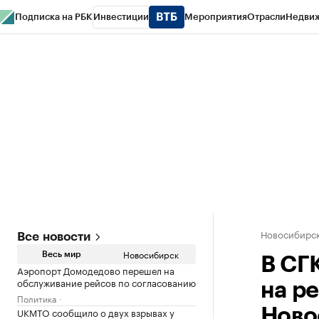
Подписка на РБК
Инвестиции
Мероприятия
Отрасли
Недви
РБК Курсы
РБК Life
Тренды
Визионеры
Национальные проекты
Горо
Спецпроекты СПб
Конференции СПб
Спецпроекты
Проверка конт
Новосибирс
Все новости
Новосибирск
Весь мир
В СГ
Аэропорт Домодедово перешел на
обслуживание рейсов по согласованию
на р
Политика
UKMTO сообщило о двух взрывах у
Ново