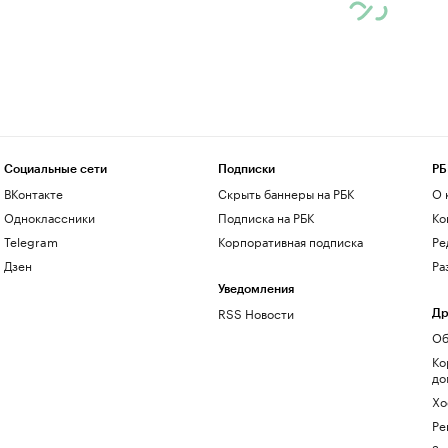
Социальные сети
Подписки
РБ
ВКонтакте
Скрыть баннеры на РБК
О 
Одноклассники
Подписка на РБК
Ко
Telegram
Корпоративная подписка
Ре
Дзен
Ра
Уведомления
RSS Новости
Др
Об
Ко
до
Хо
Ре