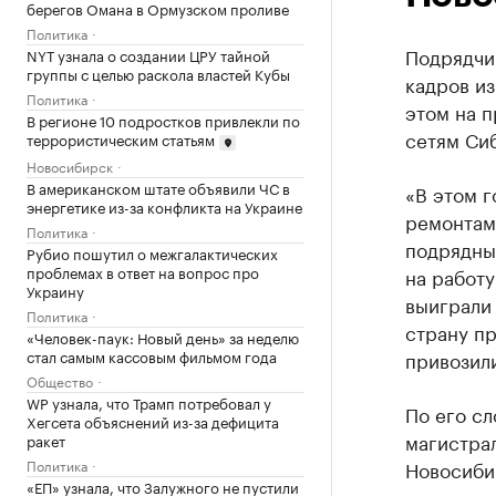
берегов Омана в Ормузском проливе
Политика
Подрядчи
NYT узнала о создании ЦРУ тайной
группы с целью раскола властей Кубы
кадров из
Политика
этом на 
В регионе 10 подростков привлекли по
сетям Си
террористическим статьям
Новосибирск
В американском штате объявили ЧС в
«В этом г
энергетике из-за конфликта на Украине
ремонтам.
Политика
подрядных
Рубио пошутил о межгалактических
проблемах в ответ на вопрос про
на работу
Украину
выиграли 
Политика
страну пр
«Человек-паук: Новый день» за неделю
стал самым кассовым фильмом года
привозили
Общество
WP узнала, что Трамп потребовал у
По его сл
Хегсета объяснений из-за дефицита
магистрал
ракет
Политика
Новосиби
«ЕП» узнала, что Залужного не пустили