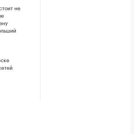
стоит не
ые
ену
ольший
рске
сетей