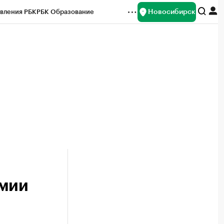
Новосибирск
вления РБК
РБК Образование
редитные рейтинги
Франшизы
Газета
ок наличной валюты
емии