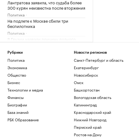
Лантратова заявила, что судьба более
300 курян неизвестна после вторжения
Политика
На подлете к Москве сбили три
беспилотника
Политика
В Грузии назвали причину полного
блэкаута в стране
Общество
Рубрики
Новости регионов
В Германии увидели «сценарий
Политика
Санкт-Петербург и область
теракта» в инциденте с дроном в
Экономика
Екатеринбург
аэропорту
Политика
Общество
Новосибирск
Украина признала угрозой
Бизнес
Омск
нацбезопасности актрису из сериала
Технологии и медиа
Башкортостан
«СашаТаня»
Финансы
Вологодская область
Политика
Биографии
Калининград
Загрузить еще
База знаний
Краснодарский край
РБК Образование
Нижний Новгород
Пермский край
Ростов-на-Дону