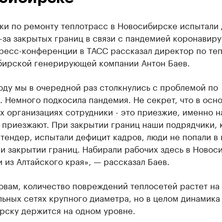
ки по ремонту теплотрасс в Новосибирске испытали
-за закрытых границ в связи с пандемией коронавиру
пресс-конференции в ТАСС рассказал директор по те
бирской генерирующей компании Антон Баев.
оду мы в очередной раз столкнулись с проблемой по
 Немного подкосила пандемия. Не секрет, что в осн
 организациях сотрудники - это приезжие, именно н
 приезжают. При закрытии границ наши подрядчики,
тендер, испытали дефицит кадров, люди не попали в
и закрытии границ. Набирали рабочих здесь в Новос
 из Алтайского края», — рассказал Баев.
овам, количество повреждений теплосетей растет на
ьных сетях крупного диаметра, но в целом динамика
рску держится на одном уровне.