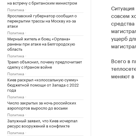
на встречу с британским министром
Ситуация 
Политика
совсем хо
Ярославский губернатор сообщил о
перекрытии трассы на Москву из-за
средства 
атаки
магистрал
Политика
ущерб дл
Мирный житель и боец «Орлана»
ранены при атаке на Белгородскую
магистрал
область
Политика
Всего в п
Трамп объяснил, почему предпочитает
сделку с Ираном войне
теплосет
Политика
меняют в
Киев раскрыл «колоссальную сумму»
бюджетной помощи от Запада с 2022
года
Политика
Число закрытых за ночь российских
аэропортов выросло до восьми
Политика
Залужный заявил, что Киев исчерпал
ресурс вооружений в конфликте
Политика