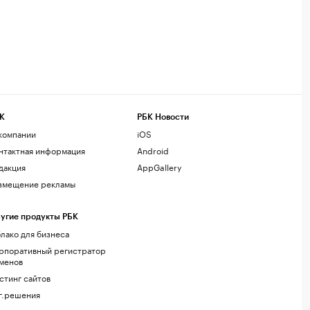
К
РБК Новости
компании
iOS
нтактная информация
Android
дакция
AppGallery
змещение рекламы
угие продукты РБК
лако для бизнеса
рпоративный регистратор
менов
стинг сайтов
г.решения