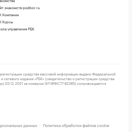
акомства
йт знакомств podbor.ru
К Компании
К Курсы
ола управления РБК
регистрации средства массовой информации выдано Федеральной
и сетевого издания «РБК» (свидетельство о регистрации средства
ор) 03.12.2021 за номером ЭЛ №ФС77-82385) сопровождаются
ерсональных данных
Политика обработки файлов cookie
·