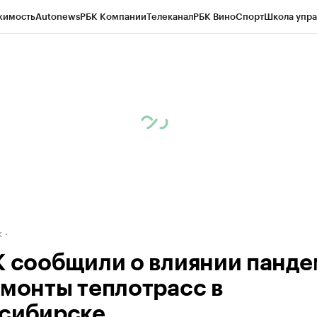
жимость
Autonews
РБК Компании
Телеканал
РБК Вино
Спорт
Школа упра
д
Стиль
Крипто
РБК Бизнес-среда
Дискуссионный клуб
Исследования
К
рагентов
Политика
Экономика
Бизнес
Технологии и медиа
Финансы
Рын
к
К сообщили о влиянии панд
емонты теплотрасс в
сибирске